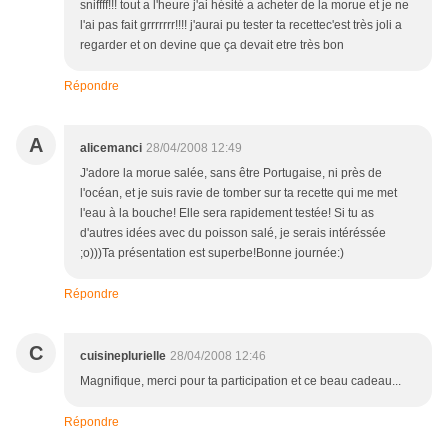
sniffff!!! tout a l'heure j'ai hésité a acheter de la morue et je ne
l'ai pas fait grrrrrrr!!!! j'aurai pu tester ta recettec'est très joli a
regarder et on devine que ça devait etre très bon
Répondre
A
alicemanci
28/04/2008 12:49
J'adore la morue salée, sans être Portugaise, ni près de
l'océan, et je suis ravie de tomber sur ta recette qui me met
l'eau à la bouche! Elle sera rapidement testée! Si tu as
d'autres idées avec du poisson salé, je serais intéréssée
;o)))Ta présentation est superbe!Bonne journée:)
Répondre
C
cuisineplurielle
28/04/2008 12:46
Magnifique, merci pour ta participation et ce beau cadeau...
Répondre