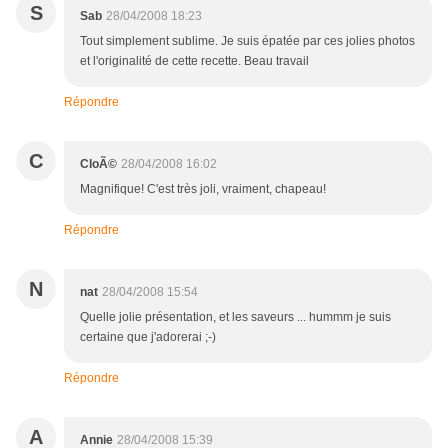
S
Sab
28/04/2008 18:23
Tout simplement sublime. Je suis épatée par ces jolies photos
et l'originalité de cette recette. Beau travail
Répondre
C
CloÃ©
28/04/2008 16:02
Magnifique! C'est très joli, vraiment, chapeau!
Répondre
N
nat
28/04/2008 15:54
Quelle jolie présentation, et les saveurs ... hummm je suis
certaine que j'adorerai ;-)
Répondre
A
Annie
28/04/2008 15:39