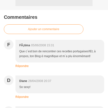
Commentaires
Ajouter un commentaire
F
FÃ¡tima
05/06/2008 15:31
Que c´est bon de rencontrer ces recettes portugaises!!Et, à
propos, ton Blog é magnifique et m´a plu énormémant!
Répondre
D
Diane
28/04/2008 20:37
So sexy!
Répondre