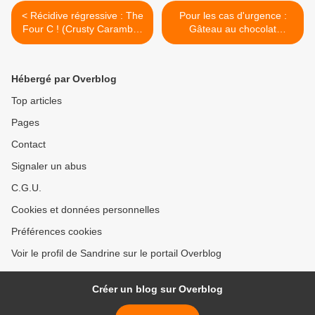
< Récidive régressive : The
Pour les cas d'urgence :
Four C ! (Crusty Carambar
Gâteau au chocolat
& Chamallow Cake)
croustillant... cuisson
"éclair" au micro-ondes >
Hébergé par Overblog
Top articles
Pages
Contact
Signaler un abus
C.G.U.
Cookies et données personnelles
Préférences cookies
Voir le profil de Sandrine sur le portail Overblog
Créer un blog sur Overblog