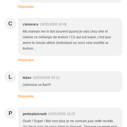
Répondre
C
clemence
16/05/2008 18:46
Ma maman me le fait souvent quand je vais chez elle et
j'adore ce mélange de texture ! Ce qui est super, c'est que
selon le moule utilisé (individuel ou non) cela modifie la
texture...
Répondre
L
labas
16/05/2008 18:32
j'adorerai ce flan!!!
Répondre
P
petitsplatsnath
16/05/2008 18:20
Ouah ! Super ! Moi non plus je ne connais pas cette recette.
J'ai de la noix de coco dans le placard. J'essaye ce week end.