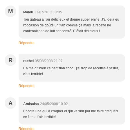
M
Malou
21/07/2013 13:35
Ton gâteau a l'air délicieux et donne super envie. J'ai déjà eu
l'occasion de goûté un flan comme ça mais la recette ne
contenait pas de lait concentré. C'était délicieux !
Répondre
R
rachel
05/08/2008 21:07
Ca me dit bien ce petit flan coco.. j'ai trop de recettes à tester,
c'est terrible!
Répondre
A
Amisalsa
24/05/2008 10:02
Encore une qui a craquer et qui va finir par me faire craquer!
ce flan a l'air terrible!
Répondre