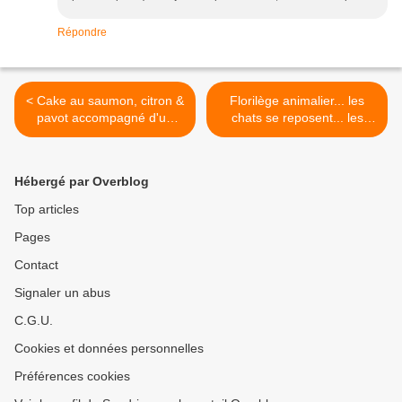
Répondre
< Cake au saumon, citron &
Florilège animalier... les
pavot accompagné d'un
chats se reposent... les
velouté à la ciboulette
petits chiens s'en vont >
Hébergé par Overblog
Top articles
Pages
Contact
Signaler un abus
C.G.U.
Cookies et données personnelles
Préférences cookies