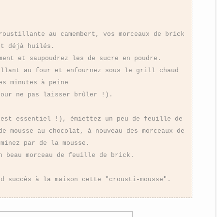
roustillante au camembert, vos morceaux de brick
nt déjà huilés.
ment et saupoudrez les de sucre en poudre.
allant au four et enfournez sous le grill chaud
es minutes à peine
pour ne pas laisser brûler !).
'est essentiel !), émiettez un peu de feuille de
de mousse au chocolat, à nouveau des morceaux de
rminez par de la mousse.
n beau morceau de feuille de brick.
nd succès à la maison cette "crousti-mousse".