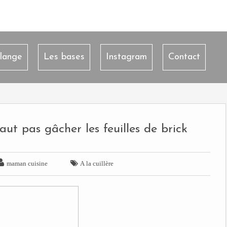
lange
Les bases
Instagram
Contact
faut pas gâcher les feuilles de brick


maman cuisine
A la cuillère