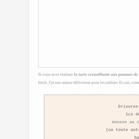
Si vous avez réalisez
la tarte croustillante aux pommes de
brick. J'ai une astuce délicieuse pour les utiliser. Et oui, co
brisures
1cs d
mousse au 
(ou toute aut
h