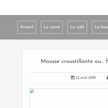
Accueil
Le sucré
Le salé
La bou
Mousse croustillante ou... 

24 avril 2008