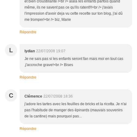
et bien croustillante !<br /> alala les enfants parfois quand
même, ils ne savent pas ce qu'ils ratent!!!<br /> j'avais
l'impression d'avoir deja vu cette recette sur ton blog, j'ai dû
me tromper!<br /> biz, Marie
Répondre
L
lydian
22/07/2008 19:07
Je ne sais pas si les enfants seront fan mais moi en tout cas
,j'accroche grave!<br /> Bises
Répondre
C
Clémence
22/07/2008 18:36
j'adore les tartes avec les feuilles de bricks et la ricotta. Je n'ai
pas l'habitude de manger des épinards (mauvais souvenirs
de la cantine) mais pourquoi pas...
Répondre