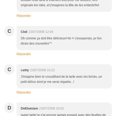
wouaw cette tarte a vraiment tout pour me séduire, très
originale ton idée, et j'imagines la tête de tes enfants!!lol
Répondre
C
Cloé
23/07/2008 12:04
Oh comme ça doit être délicieux!<br /> j'essayerais, je t'en
dirais des nouvelles^^
Répondre
C
cathy
23/07/2008 10:22
J'imagine bien le croustillant de ta tarte avec les bricks, un
petit délice dont je me serai régalée...!
Répondre
D
DidOumiam
23/07/2008 10:02
super tarte! je n'ai encore jamais essayé avec des feuilles de