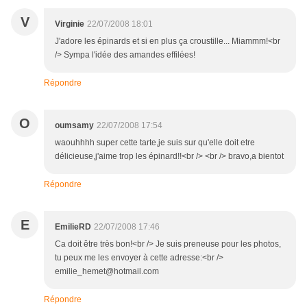
V
Virginie
22/07/2008 18:01
J'adore les épinards et si en plus ça croustille... Miammm!<br
/> Sympa l'idée des amandes effilées!
Répondre
O
oumsamy
22/07/2008 17:54
waouhhhh super cette tarte,je suis sur qu'elle doit etre
délicieuse,j'aime trop les épinard!!<br /> <br /> bravo,a bientot
Répondre
E
EmilieRD
22/07/2008 17:46
Ca doit être très bon!<br /> Je suis preneuse pour les photos,
tu peux me les envoyer à cette adresse:<br />
emilie_hemet@hotmail.com
Répondre