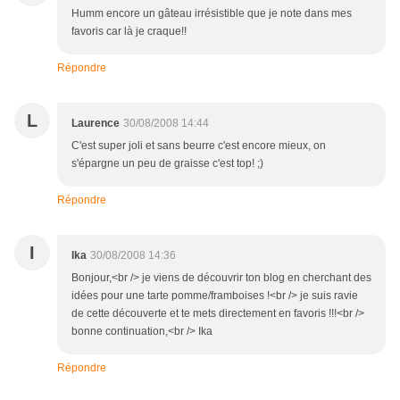
Humm encore un gâteau irrésistible que je note dans mes
favoris car là je craque!!
Répondre
L
Laurence
30/08/2008 14:44
C'est super joli et sans beurre c'est encore mieux, on
s'épargne un peu de graisse c'est top! ;)
Répondre
I
Ika
30/08/2008 14:36
Bonjour,<br /> je viens de découvrir ton blog en cherchant des
idées pour une tarte pomme/framboises !<br /> je suis ravie
de cette découverte et te mets directement en favoris !!!<br />
bonne continuation,<br /> Ika
Répondre