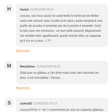
H
hanaé
31/08/2008 09:34
coucou, oui nous aussi on avait tenté le bellevue de felder
mais une version avec ricotta et en plus j avais remplacé une
partie de poudre d amande par de la purée d amande ! bref,
le tien avec les michocos , un bon petit caramel dégoulinant
me semble bien appétissant, quelle bonne idée, je suppose
qu'il n'y en a plus ;-) ??
Répondre
M
Marjolaine.
31/08/2008 00:42
Déjà que ce gâteau a l'air divin mais avec des michoko en
plus, il est irrésistible ! J'arrive ...
Répondre
S
salma82
31/08/2008 00:15
coucou!!!!<br /> <br /> hummmmm je voix un superbe gâteaux