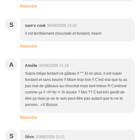
Répondre
S
sam's cook
30/08/2008 15:26
il est terriblement chocolaté et fondant, miam!
Répondre
A
Amélie
30/08/2008 15:16
Supra méga tentant ce gâteau !! ^^ Et en plus, il est super
fondant et sans beurre !! Miam trop bon !! C'est vrai que tu as
pas mal de gâteaux au chocolat mais tant mieux !!! Continue
comme ça !! =P<br /> Si douée ? Moi ?? C'est très gentil de
dire ça mais je ne le suis peut-être pas autant que tu ne le
penses.. =X Bisous.
Répondre
S
Sève
30/08/2008 15:11