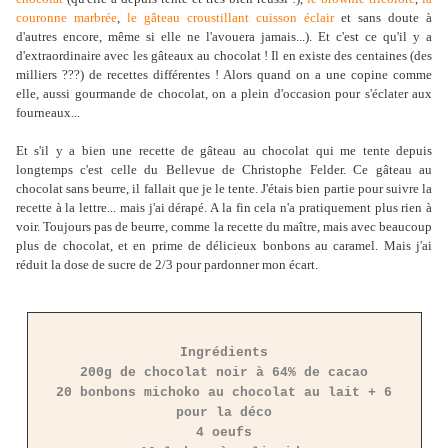
couronne marbrée
,
le gâteau croustillant cuisson éclair
et sans doute à
d'autres encore, même si elle ne l'avouera jamais...). Et c'est ce qu'il y a
d'extraordinaire avec les gâteaux au chocolat ! Il en existe des centaines (des
milliers ???) de recettes différentes ! Alors quand on a une copine comme
elle, aussi gourmande de chocolat, on a plein d'occasion pour s'éclater aux
fourneaux...
Et s'il y a bien une recette de gâteau au chocolat qui me tente depuis
longtemps c'est celle du Bellevue de Christophe Felder. Ce gâteau au
chocolat sans beurre, il fallait que je le tente. J'étais bien partie pour suivre la
recette à la lettre... mais j'ai dérapé. A la fin cela n'a pratiquement plus rien à
voir. Toujours pas de beurre, comme la recette du maître, mais avec beaucoup
plus de chocolat, et en prime de délicieux bonbons au caramel. Mais j'ai
réduit la dose de sucre de 2/3 pour pardonner mon écart.
Ingrédients
200g de chocolat noir à 64% de cacao
20 bonbons michoko au chocolat au lait + 6
pour la déco
4 oeufs