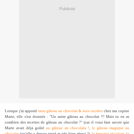
Publicité
Lorsque j'ai apporté
mon gâteau au chocolat & noix sucrées
chez ma copine
Marie, elle s'est étonnée : "Un autre gâteau au chocolat !!! Mais tu en as
combien des recettes de gâteau au chocolat ?" (car il vous faut savoir que
Marie avait déjà goûté
au gâteau au chocolala !
,
le gâteau magique au
chocolat
(qu'elle a depuis tenté et très bien réussi !),
le brownie tricolore
,
la