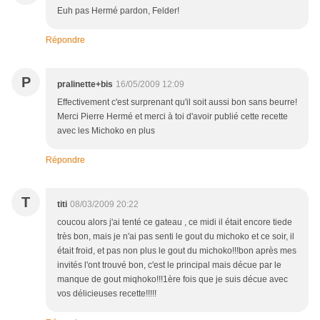
Euh pas Hermé pardon, Felder!
Répondre
P
pralinette+bis
16/05/2009 12:09
Effectivement c'est surprenant qu'il soit aussi bon sans beurre!
Merci Pierre Hermé et merci à toi d'avoir publié cette recette
avec les Michoko en plus
Répondre
T
titi
08/03/2009 20:22
coucou alors j'ai tenté ce gateau , ce midi il était encore tiede
très bon, mais je n'ai pas senti le gout du michoko et ce soir, il
était froid, et pas non plus le gout du michoko!!!bon après mes
invités l'ont trouvé bon, c'est le principal mais décue par le
manque de gout miqhoko!!!1ère fois que je suis décue avec
vos délicieuses recette!!!!!