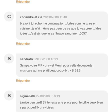
Répondre
C
coriandre et cie
29/08/2008 11:40
bravo à toi et bonne continuation...fortes comme tu es en
cuisine...je n'ai même pas peur de ce que tu vas créer...! des
idées...c'est sûr que tu as ! bravo sandrine ! :0057:
Répondre
S
sandra02
29/08/2008 10:21
Sympa votre PIF <br /> et Merci pour cette découverte
musicale qui me plait beaucoup<br /> BiSES
Répondre
S
sigmanath
29/08/2008 10:19
j'arrive ben tard! S'il te reste une place pour le pif je veux bien
y participer!!!!<br /> bises