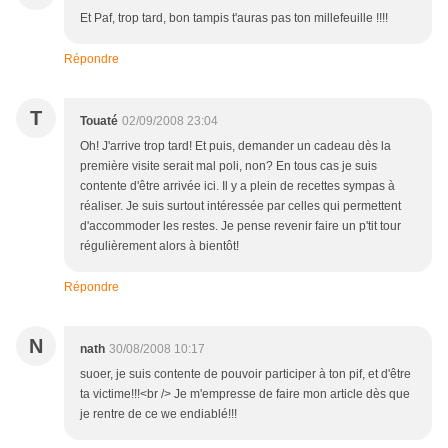
Et Paf, trop tard, bon tampis t'auras pas ton millefeuille !!!!
Répondre
T
Touaté
02/09/2008 23:04
Oh! J'arrive trop tard! Et puis, demander un cadeau dès la
première visite serait mal poli, non? En tous cas je suis
contente d'être arrivée ici. Il y a plein de recettes sympas à
réaliser. Je suis surtout intéressée par celles qui permettent
d'accommoder les restes. Je pense revenir faire un p'tit tour
régulièrement alors à bientôt!
Répondre
N
nath
30/08/2008 10:17
suoer, je suis contente de pouvoir participer à ton pif, et d'être
ta victime!!!<br /> Je m'empresse de faire mon article dès que
je rentre de ce we endiablé!!!