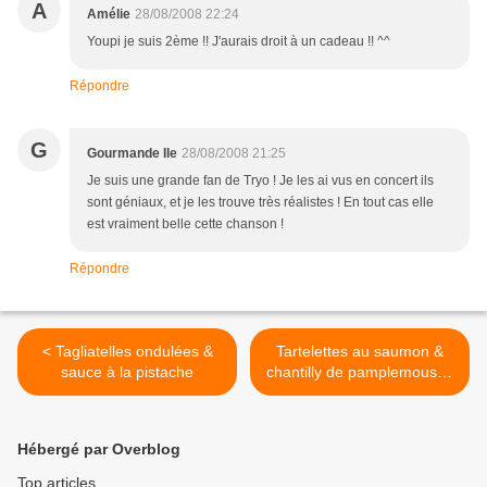
A
Amélie
28/08/2008 22:24
Youpi je suis 2ème !! J'aurais droit à un cadeau !! ^^
Répondre
G
Gourmande Ile
28/08/2008 21:25
Je suis une grande fan de Tryo ! Je les ai vus en concert ils
sont géniaux, et je les trouve très réalistes ! En tout cas elle
est vraiment belle cette chanson !
Répondre
< Tagliatelles ondulées &
Tartelettes au saumon &
sauce à la pistache
chantilly de pamplemousse
>
Hébergé par Overblog
Top articles