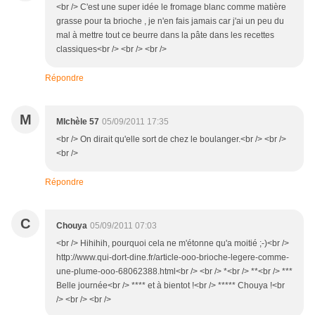
<br /> C'est une super idée le fromage blanc comme matière
grasse pour ta brioche , je n'en fais jamais car j'ai un peu du
mal à mettre tout ce beurre dans la pâte dans les recettes
classiques<br /> <br /> <br />
Répondre
M
MIchèle 57
05/09/2011 17:35
<br /> On dirait qu'elle sort de chez le boulanger.<br /> <br />
<br />
Répondre
C
Chouya
05/09/2011 07:03
<br /> Hihihih, pourquoi cela ne m'étonne qu'a moitié ;-)<br />
http://www.qui-dort-dine.fr/article-ooo-brioche-legere-comme-
une-plume-ooo-68062388.html<br /> <br /> *<br /> **<br /> ***
Belle journée<br /> **** et à bientot !<br /> ***** Chouya !<br
/> <br /> <br />