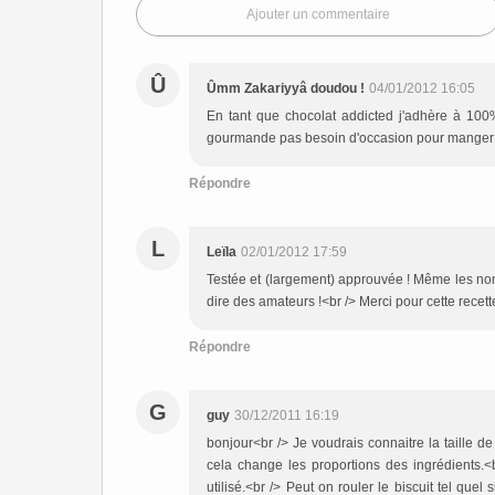
Ajouter un commentaire
Û
Ûmm Zakariyyâ doudou !
04/01/2012 16:05
En tant que chocolat addicted j'adhère à 100%
gourmande pas besoin d'occasion pour manger d
Répondre
L
Leïla
02/01/2012 17:59
Testée et (largement) approuvée ! Même les non a
dire des amateurs !<br /> Merci pour cette recet
Répondre
G
guy
30/12/2011 16:19
bonjour<br /> Je voudrais connaitre la taille de
cela change les proportions des ingrédients.<
utilisé.<br /> Peut on rouler le biscuit tel quel