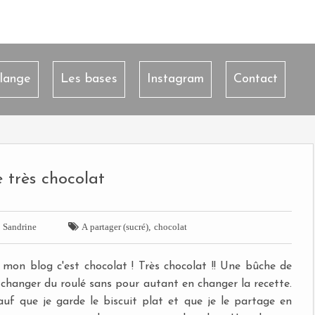
lange
Les bases
Instagram
Contact
 très chocolat


,
Sandrine
A partager (sucré)
chocolat
 mon blog c'est chocolat ! Très chocolat !! Une bûche de
u changer du roulé sans pour autant en changer la recette.
uf que je garde le biscuit plat et que je le partage en