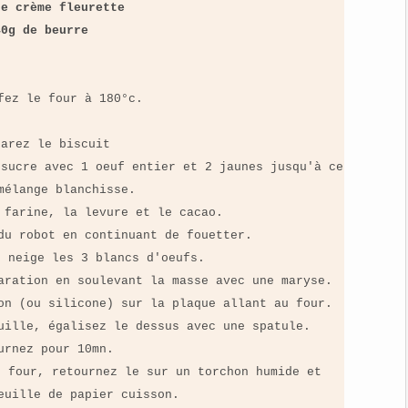
de crème fleurette
40g de beurre
fez le four à 180°c.
parez le biscuit
 sucre avec 1 oeuf entier et 2 jaunes jusqu'à ce
mélange blanchisse.
 farine, la levure et le cacao.
du robot en continuant de fouetter.
n neige les 3 blancs d'oeufs.
aration en soulevant la masse avec une maryse.
on (ou silicone) sur la plaque allant au four.
uille, égalisez le dessus avec une spatule.
urnez pour 10mn.
u four, retournez le sur un torchon humide et
euille de papier cuisson.