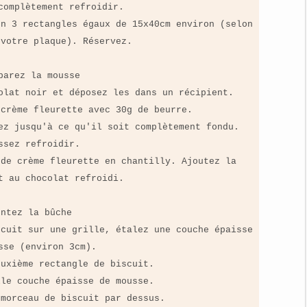
complètement refroidir.
en 3 rectangles égaux de 15x40cm environ (selon
 votre plaque). Réservez.
parez la mousse
olat noir et déposez les dans un récipient.
 crème fleurette avec 30g de beurre.
ez jusqu'à ce qu'il soit complètement fondu.
ssez refroidir.
 de crème fleurette en chantilly. Ajoutez la
t au chocolat refroidi.
ontez la bûche
scuit sur une grille, étalez une couche épaisse
sse (environ 3cm).
euxième rectangle de biscuit.
lle couche épaisse de mousse.
 morceau de biscuit par dessus.