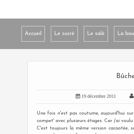
Accueil
Le sucré
Le salé
La bou
Bûche

19 décembre 2011
Une fois n'est pas coutume, aujourd'hui sur
compet' avec plusieurs étages. Car j'ai voul
C'est toujours la même version cacaotée, sa