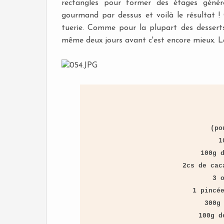
rectangles pour former des étages géné
gourmand par dessus et voilà le résultat !
tuerie. Comme pour la plupart des desserts a
même deux jours avant c'est encore mieux. La
(po
1
100g 
2cs de cac
3 
1 pincé
300g
100g d