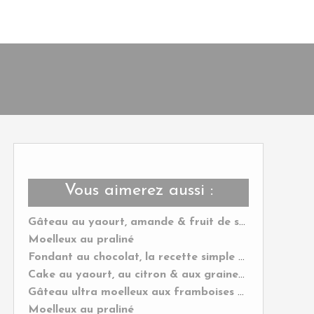
Vous aimerez aussi :
Gâteau au yaourt, amande & fruit de saison
Moelleux au praliné
Fondant au chocolat, la recette simple et rapide
Cake au yaourt, au citron & aux graines de pavot
Gâteau ultra moelleux aux framboises & citrons verts
Moelleux au praliné