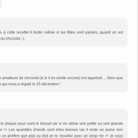
 à cette recette! A tester même si les fêtes sont passés, quand on est
u chocolat ;-)
mateurs de chocolat (si si il en existe encore) ont apprécié ... Alors que
te qui nous a régalé le 25 décembre !
 la plaque pour cuire le biscuit car si on utilise une petite ou une grande
br /> Les quantités d'oeufs sont elles bonnes car il reste un jaune non
 si on préfère que plat ou doit on le mouiller avec un sirop.<br /> Je vous