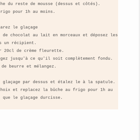
che du reste de mousse (dessus et côtés).
frigo pour 1h au moins.
parez le glaçage
g de chocolat au lait en morceaux et déposez les
s un récipient.
r 20cl de crème fleurette.
ngez jusqu'à ce qu'il soit complètement fondu.
 de beurre et mélangez.
e glaçage par dessus et étalez le à la spatule.
choix et replacez la bûche au frigo pour 1h au
s que le glaçage durcisse.