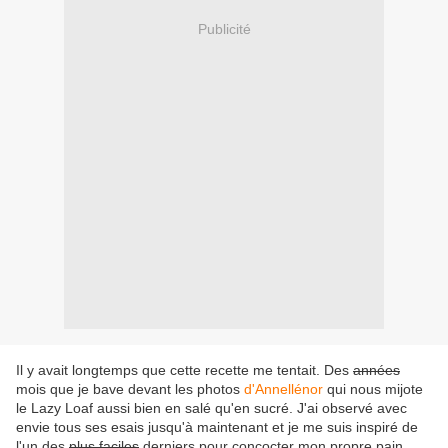
Publicité
Il y avait longtemps que cette recette me tentait. Des
années
mois que je bave devant les photos
d'Annellénor
qui nous mijote
le Lazy Loaf aussi bien en salé qu'en sucré. J'ai observé avec
envie tous ses esais jusqu'à maintenant et je me suis inspiré de
l'un des
plus faciles
derniers pour concocter mon propre pain.