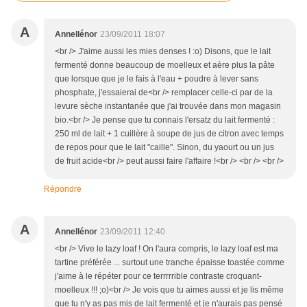
A
Annellénor
23/09/2011 18:07
<br /> J'aime aussi les mies denses ! :o) Disons, que le lait
fermenté donne beaucoup de moelleux et aère plus la pâte
que lorsque que je le fais à l'eau + poudre à lever sans
phosphate, j'essaierai de<br /> remplacer celle-ci par de la
levure sèche instantanée que j'ai trouvée dans mon magasin
bio.<br /> Je pense que tu connais l'ersatz du lait fermenté :
250 ml de lait + 1 cuillère à soupe de jus de citron avec temps
de repos pour que le lait "caille". Sinon, du yaourt ou un jus
de fruit acide<br /> peut aussi faire l'affaire !<br /> <br /> <br />
Répondre
A
Annellénor
23/09/2011 12:40
<br /> Vive le lazy loaf ! On l'aura compris, le lazy loaf est ma
tartine préférée ... surtout une tranche épaisse toastée comme
j'aime à le répéter pour ce terrrrrible contraste croquant-
moelleux !!! ;o)<br /> Je vois que tu aimes aussi et je lis même
que tu n'y as pas mis de lait fermenté et je n'aurais pas pensé