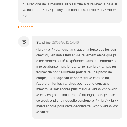
que l'acidité de la mélasse ait pu suffire à faire lever la pâte. Il
va falloir que<br /> j'essaye. Le tien est superbe !<br /> <br />
<br />
Répondre
S
Sandrine
23/09/2011 14:46
<br /> <br /> bah oui, j'ai craqué ! à force des les voir
chez toi, j'en avais très envie. tellement envie que j'ai
effectivement tenté l'expérience sans lait fermenté. la
mie est dense mais fondante. je n'ai<br /> jamais pu
trouver de bonne lumière pour faire une photo de
coupe, dommage.<br /> <br /> <br /> comme toi,
j'adore griller les tranches pour que le contraste
mie/croûte soit encore plus marqué. <br /> <br /> <br
/> ça y est j'ai du lait fermenté au frigo, alors je teste
ce week end une nouvelle version.<br /> <br /> <br />
merci encore pour cette découverte ;)<br /> <br /> <br
/> <br />