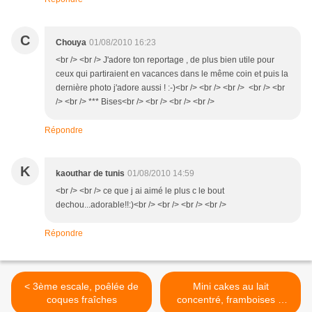
C
Chouya
01/08/2010 16:23
<br /> <br /> J'adore ton reportage , de plus bien utile pour
ceux qui partiraient en vacances dans le même coin et puis la
dernière photo j'adore aussi ! :-)<br /> <br /> <br /> <br /> <br
/> <br /> *** Bises<br /> <br /> <br /> <br />
Répondre
K
kaouthar de tunis
01/08/2010 14:59
<br /> <br /> ce que j ai aimé le plus c le bout
dechou...adorable!!:)<br /> <br /> <br /> <br />
Répondre
< 3ème escale, poêlée de
Mini cakes au lait
coques fraîches
concentré, framboises &