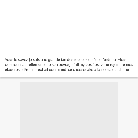
Vous le savez je suis une grande fan des recettes de Julie Andrieu. Alors
c'est tout naturellement que son ouvrage "all my best" est venu rejoindre mes
étagères ;) Premier extrait gourmand, ce cheesecake à la ricotta qui change
des versions classiques...