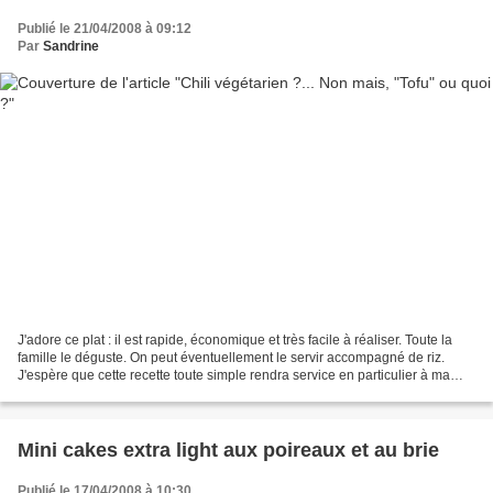
Publié le 21/04/2008 à 09:12
Par
Sandrine
J'adore ce plat : il est rapide, économique et très facile à réaliser. Toute la
famille le déguste. On peut éventuellement le servir accompagné de riz.
J'espère que cette recette toute simple rendra service en particulier à ma
cousine pour qui les repas...
Mini cakes extra light aux poireaux et au brie
Publié le 17/04/2008 à 10:30