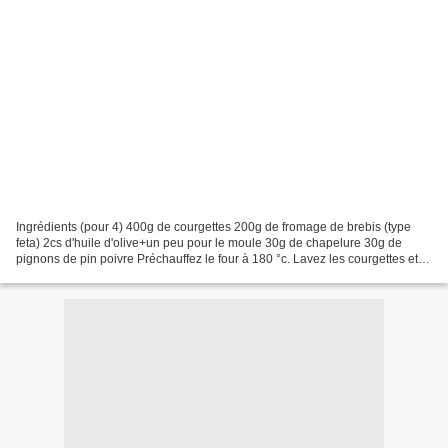
Ingrédients (pour 4) 400g de courgettes 200g de fromage de brebis (type
feta) 2cs d'huile d'olive+un peu pour le moule 30g de chapelure 30g de
pignons de pin poivre Préchauffez le four à 180 °c. Lavez les courgettes et
rapez les sans les éplucher. Emiettez...