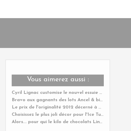
Vous aimerez aussi :
Cyril Lignac customise le nouvel essuie tout Okay !
Bravo aux gagnants des lots Ancel & bienvenue au nouveau Yummy Magazine !
Le prix de l'originalité 2012 décerné à mon Cak'Oeuf au roquefort & aux noix !
Choisissez le plus joli décor pour l'Ice Tube Champagnes des Vignerons et gagnez le !
Alors... pour qui le kilo de chocolats Lindt ?....