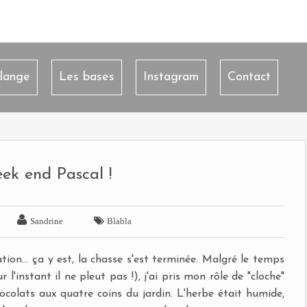
lange
Les bases
Instagram
Contact
ek end Pascal !


Sandrine
Blabla
tion... ça y est, la chasse s'est terminée. Malgré le temps
'instant il ne pleut pas !), j'ai pris mon rôle de "cloche"
hocolats aux quatre coins du jardin. L'herbe était humide,