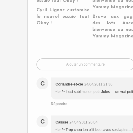
Cyril Lignac customise
le nouvel essuie tout
Bravo aux gag
Okay !
des lots Anc
bienvenue au no
Yummy Magazine
Ajouter un commentaire
C
Coriandre-et-cie
24/04/2011 21:36
<br /> Il est sublime ton petit Jules --- un vrai pe
Répondre
C
Calisse
24/04/2011 20:04
<br /> Trop chou ton p'tit bout avec ses lapins...