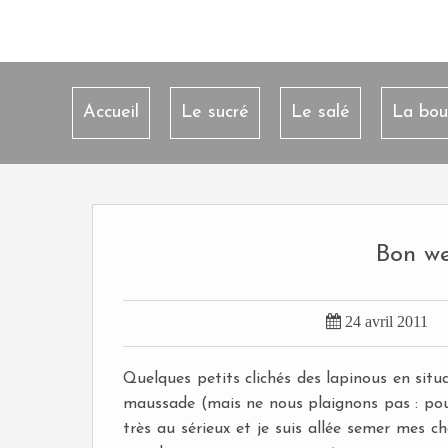
Accueil
Le sucré
Le salé
La bou
Bon we

24 avril 2011
Quelques petits clichés des lapinous en situa
maussade (mais ne nous plaignons pas : pour l
très au sérieux et je suis allée semer mes c