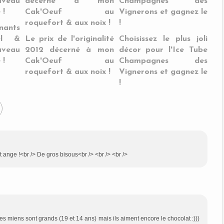
nants
el &
Le prix de l'originalité
Choisissez le plus joli
uveau
2012 décerné à mon
décor pour l'Ice Tube
 !
Cak'Oeuf au
Champagnes des
roquefort & aux noix !
Vignerons et gagnez le
!
tit ange !<br /> De gros bisous<br /> <br /> <br />
 les miens sont grands (19 et 14 ans) mais ils aiment encore le chocolat :)))