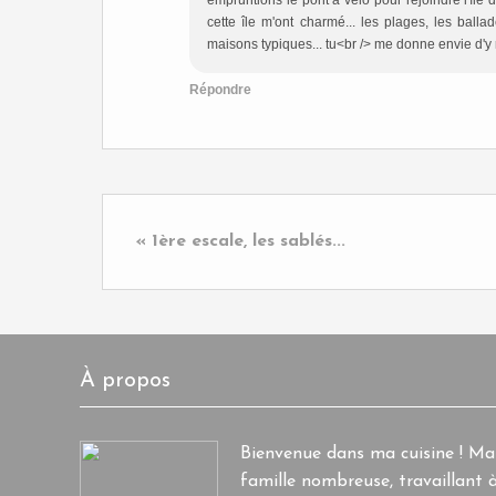
empruntions le pont à vélo pour rejoindre l'île 
cette île m'ont charmé... les plages, les balla
maisons typiques... tu<br /> me donne envie d'y r
Répondre
« 1ère escale, les sablés...
À propos
Bienvenue dans ma cuisine ! M
famille nombreuse, travaillant à