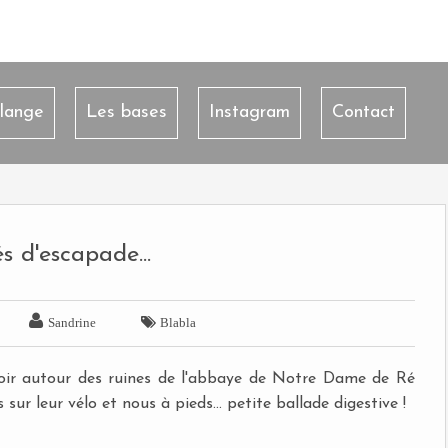
lange
Les bases
Instagram
Contact
s d'escapade...


Sandrine
Blabla
soir autour des ruines de l'abbaye de Notre Dame de Ré
r leur vélo et nous à pieds... petite ballade digestive !