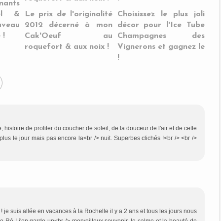
nants
el &
Le prix de l'originalité
Choisissez le plus joli
uveau
2012 décerné à mon
décor pour l'Ice Tube
 !
Cak'Oeuf au
Champagnes des
roquefort & aux noix !
Vignerons et gagnez le
!
histoire de profiter du coucher de soleil, de la douceur de l'air et de cette
lus le jour mais pas encore la<br /> nuit. Superbes clichés !<br /> <br />
t ! je suis allée en vacances à la Rochelle il y a 2 ans et tous les jours nous