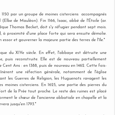
s 1150 par un groupe de moines cisterciens accompagnés
 (Elbe de Mauléon). Fin 1166, Isaac, abbé de l'Étoile (ar.
evêque Thomas Becket, doit s'y réfugier pendant sept mois.
l, à proximité d'une place forte qui sera ensuite démolie.
ssor et gouverner la majeure partie des terres de l'île."
que du XIVe siècle. En effet, l'abbaye est détruite une
e, puis reconstruite. Elle est de nouveau partiellement
e Cent Ans : en 1388, puis de nouveau en 1462. Cette fois-
aînèrent une réfection générale, notamment de l'église
ant les Guerres de Religion, les Huguenots ravagent les
 moines cisterciens. En 1625, une partie des pierres du
ort de la Prée tout proche. Le reste des ruines est placé
forment le chœur de l'ancienne abbatiale en chapelle et la
vera jusqu'en 1793."