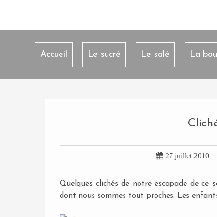
Accueil
Le sucré
Le salé
La bou
Cliché

27 juillet 2010
Quelques clichés de notre escapade de ce 
dont nous sommes tout proches. Les enfants su