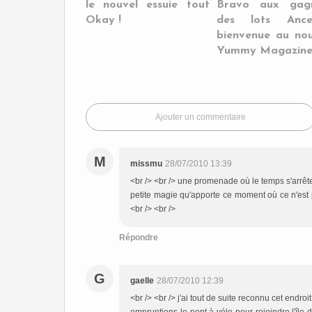
le nouvel essuie tout
Bravo aux gag
Okay !
des lots Anc
bienvenue au no
Yummy Magazine
Ajouter un commentaire
M
missmu
28/07/2010 13:39
<br /> <br /> une promenade où le temps s'arrête, 
petite magie qu'apporte ce moment où ce n'est p
<br /> <br />
Répondre
G
gaelle
28/07/2010 12:39
<br /> <br /> j'ai tout de suite reconnu cet endroi