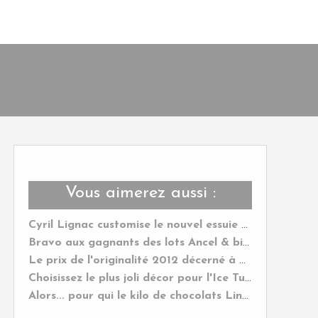
Vous aimerez aussi :
Cyril Lignac customise le nouvel essuie tout Okay !
Bravo aux gagnants des lots Ancel & bienvenue au nouveau Yummy Magazine !
Le prix de l'originalité 2012 décerné à mon Cak'Oeuf au roquefort & aux noix !
Choisissez le plus joli décor pour l'Ice Tube Champagnes des Vignerons et gagnez le !
Alors... pour qui le kilo de chocolats Lindt ?....