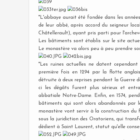
"L'abbaye aurait été fondée dans les année
de leur abbé, après accord du seigneur local
Châtellerault), ayant pris parti pour l'arch
Les bâtiments sont établis sur le site actue
Le monastère va alors peu à peu prendre son e
"Les ruines actuelles ne datent cependant 
première fois en 1294 par la flotte anglais
détruite à deux reprises pendant la Guerre d
ci les dégâts furent plus sérieux et entr
abbatiale Notre-Dame. Enfin, en 1574, pend
bâtiments qui sont alors abandonnés par les
monastère vont servir à la construction du f
sous la juridiction des Oratoriens, qui trans
dédient à Saint Laurent, statut qu'elle conser