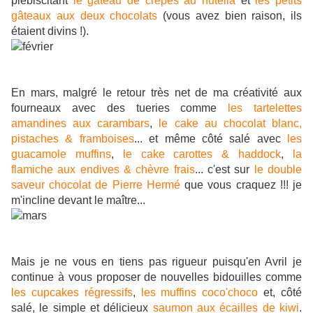
plébiscitant
le gâteau de crêpes au nutella
et
les petits
gâteaux aux deux chocolats
(vous avez bien raison, ils
étaient divins !).
En mars, malgré le retour très net de ma créativité aux
fourneaux avec des tueries comme
les tartelettes
amandines aux carambars
,
le cake au chocolat blanc,
pistaches & framboises
... et même côté salé avec
les
guacamole muffins
,
le cake carottes & haddock
,
la
flamiche aux endives & chèvre frais
... c'est sur
le double
saveur chocolat de Pierre Hermé
que vous craquez !!! je
m'incline devant le maître...
Mais je ne vous en tiens pas rigueur puisqu'en Avril je
continue à vous proposer de nouvelles bidouilles comme
les cupcakes régressifs
,
les muffins coco'choco
et, côté
salé, le simple et délicieux
saumon aux écailles de kiwi
.