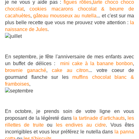
je ne vous y aide pas :
figues rôties
,
tarte choco choco
chocolat
,
cookies macarons chocolat & beurre de
cacahuètes
,
gâteau mousseux au nutella
... et c'est sur ma
plus belle recette que vous me prouvez votre attention :
la
naissance de Jules
.
En septembre, je fête l'anniversaire de mes enfants avec
un buffet de délices :
mini cake à la banane bonbon
,
brownie ganaché
,
cake au citron
... votre coeur de
gourmand flanche sur les
muffins chocolat blanc &
framboises
,
En octobre, je prends soin de votre ligne en vous
proposant de la légèreté dans
la tartinade d'artichauts
,
les
rillettes de truite
ou
les endives au cidre
. Vous êtes
incorrigibles et vous leur préférez le nutella dans
la panna
cotta
ou
les ti'biscuits
.