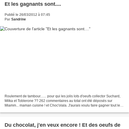
Et les gagnants sont....
Publié le 26/03/2012 à 07:45
Par
Sandrine
Roulement de tambour....... pour qui les jolis lots d'oeufs collector Suchard,
Milka et Toblerone ?? 262 commentaires au total ont été déposés sur
Miamm... maman cuisine ! et Choc'olala. J'aurais voulu faire gagner tout le
monde mais mon partenaire aurait...
Du chocolat, j'en veux encore ! Et des oeufs de