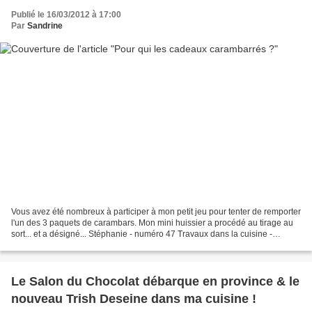
Publié le 16/03/2012 à 17:00
Par
Sandrine
Vous avez été nombreux à participer à mon petit jeu pour tenter de remporter
l'un des 3 paquets de carambars. Mon mini huissier a procédé au tirage au
sort... et a désigné... Stéphanie - numéro 47 Travaux dans la cuisine -
numéro 25 Déborah - numéro 18...
Le Salon du Chocolat débarque en province & le
nouveau Trish Deseine dans ma cuisine !