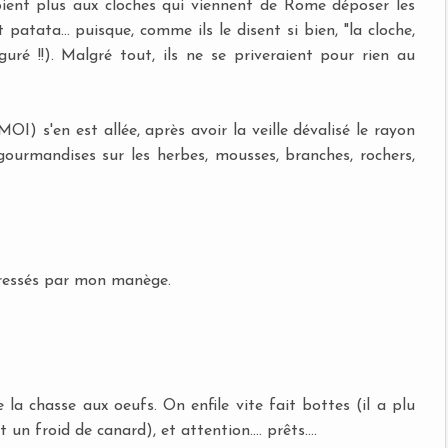
ient plus aux cloches qui viennent de Rome déposer les
patata... puisque, comme ils le disent si bien, "la cloche,
guré !!). Malgré tout, ils ne se priveraient pour rien au
I) s'en est allée, après avoir la veille dévalisé le rayon
ourmandises sur les herbes, mousses, branches, rochers,
ntéressés par mon manège.
e la chasse aux oeufs. On enfile vite fait bottes (il a plu
t un froid de canard), et attention.... prêts....