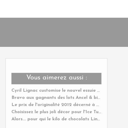
Vous aimerez aussi :
Cyril Lignac customise le nouvel essuie tout Okay !
Bravo aux gagnants des lots Ancel & bienvenue au nouveau Yummy Magazine !
Le prix de l'originalité 2012 décerné à mon Cak'Oeuf au roquefort & aux noix !
Choisissez le plus joli décor pour l'Ice Tube Champagnes des Vignerons et gagnez le !
Alors... pour qui le kilo de chocolats Lindt ?....