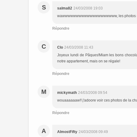
S
salma82
24/03/2008 19:03
wawwwwwwwwwwwwwwwwwwww, les photos son
Répondre
C
Clo
24/03/2008 11:43
Joyeux lundi de Pâques!Miam les bons chocolats
notre appartement, mais on se régale!
Répondre
M
mickymath
24/03/2008 09:54
wouaaaaaaw!! j'adoore voir ces photos de la cha
Répondre
A
AlmostFifty
24/03/2008 09:49