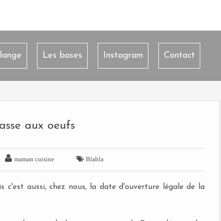
lange
Les bases
Instagram
Contact
asse aux oeufs


maman cuisine
Blabla
 c'est aussi, chez nous, la date d'ouverture légale de la