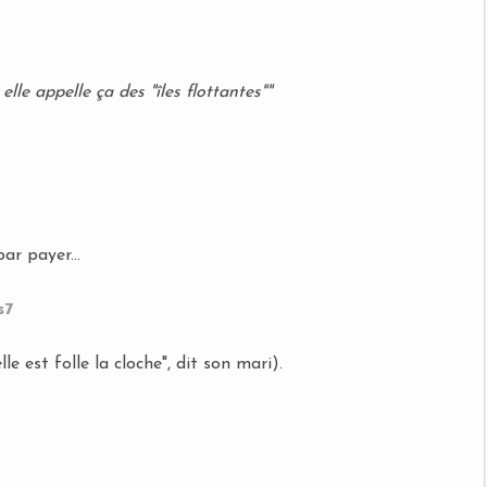
, elle appelle ça des "îles flottantes""
ar payer...
le est folle la cloche", dit son mari).