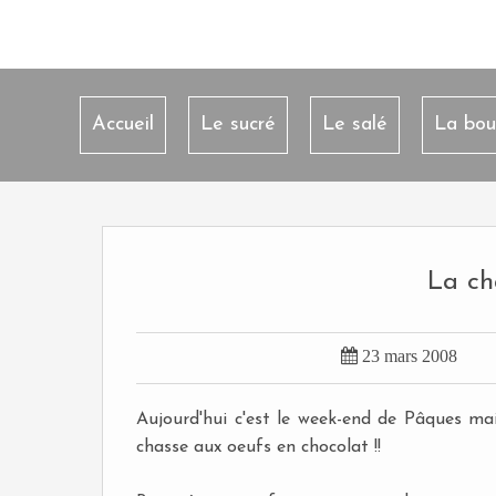
Accueil
Le sucré
Le salé
La bou
La ch

23 mars 2008
Aujourd'hui c'est le week-end de Pâques mais
chasse aux oeufs en chocolat !!