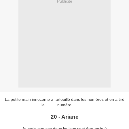
Publicité
La petite main innocente a farfouillé dans les numéros et en a tiré
le.......... numéro..............
20 - Ariane
Je crois que ses deux loulous vont être ravis ;)