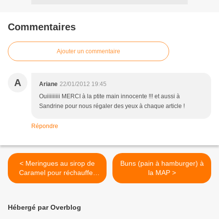
Commentaires
Ajouter un commentaire
A
Ariane
22/01/2012 19:45
Ouiiiiiiiii MERCI à la ptite main innocente !!! et aussi à
Sandrine pour nous régaler des yeux à chaque article !
Répondre
< Meringues au sirop de
Buns (pain à hamburger) à
Caramel pour réchauffer
la MAP >
l'hiver
Hébergé par Overblog