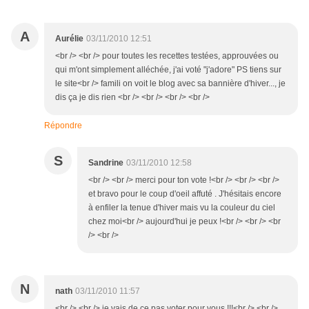
A
Aurélie
03/11/2010 12:51
<br /> <br /> pour toutes les recettes testées, approuvées ou
qui m'ont simplement alléchée, j'ai voté "j'adore" PS tiens sur
le site<br /> famili on voit le blog avec sa bannière d'hiver..., je
dis ça je dis rien <br /> <br /> <br /> <br />
Répondre
S
Sandrine
03/11/2010 12:58
<br /> <br /> merci pour ton vote !<br /> <br /> <br />
et bravo pour le coup d'oeil affuté . J'hésitais encore
à enfiler la tenue d'hiver mais vu la couleur du ciel
chez moi<br /> aujourd'hui je peux !<br /> <br /> <br
/> <br />
N
nath
03/11/2010 11:57
<br /> <br /> je vais de ce pas voter pour vous !!!<br /> <br />