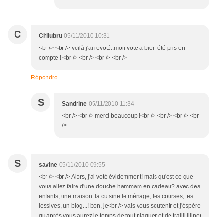
C
Chilubru
05/11/2010 10:31
<br /> <br /> voilà j'ai revoté..mon vote a bien été pris en
compte !!<br /> <br /> <br /> <br />
Répondre
S
Sandrine
05/11/2010 11:34
<br /> <br /> merci beaucoup !<br /> <br /> <br /> <br
/>
S
savine
05/11/2010 09:55
<br /> <br /> Alors, j'ai voté évidemment! mais qu'est ce que
vous allez faire d'une douche hammam en cadeau? avec des
enfants, une maison, la cuisine le ménage, les courses, les
lessives, un blog...! bon, je<br /> vais vous soutenir et j'éspère
qu'après vous aurez le temps de tout plaquer et de traiiiiiiiiiner