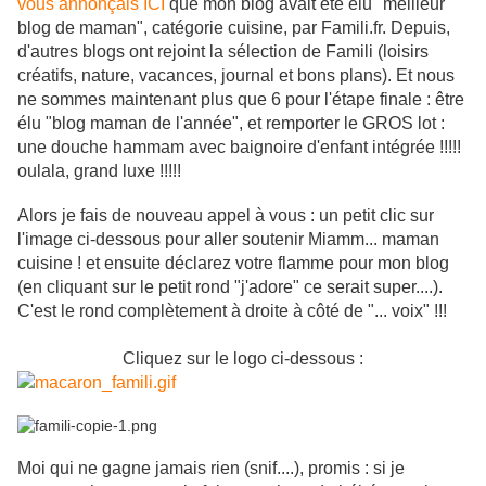
vous annonçais ICI
que mon blog avait été élu "meilleur
blog de maman", catégorie cuisine, par Famili.fr. Depuis,
d'autres blogs ont rejoint la sélection de Famili (loisirs
créatifs, nature, vacances, journal et bons plans). Et nous
ne sommes maintenant plus que 6 pour l'étape finale : être
élu "blog maman de l'année", et remporter le GROS lot :
une douche hammam avec baignoire d'enfant intégrée !!!!!
oulala, grand luxe !!!!!
Alors je fais de nouveau appel à vous : un petit clic sur
l'image ci-dessous pour aller soutenir Miamm... maman
cuisine ! et ensuite déclarez votre flamme pour mon blog
(en cliquant sur le petit rond "j'adore" ce serait super....).
C'est le rond complètement à droite à côté de "... voix" !!!
Cliquez sur le logo ci-dessous :
Moi qui ne gagne jamais rien (snif....), promis : si je