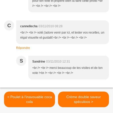
pour ton vote et jespère bien la faire cette photo <br
/> <br /> <br /> <br />
C
cannellecha
03/11/2010 08:28
<br /> <br /> voté j'adore venir par ici, et tester vos recettes, un
régal visuelle et gustatif.<br /> <br /> <br /> <br />
Répondre
S
Sandrine
03/11/2010 12:31
<br /> <br /> merci beaucoup de tes visites et de ton
vote !<br /> <br /> <br /> <br />
< Poulet à l'inavouable coca
Crème double saveur
cola
spéculoos >