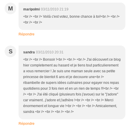
M
maripolmi
03/11/2010 21:19
<br /> <br /> Voilà c'est votez, bonne chance à toi!<br /> <br />
<br /> <br />
Répondre
S
sandra
03/11/2010 20:31
<br /> <br /> Bonsoir !<br /> <br /> <br /> J'ai découvert ce blog
hier completement au hasard et je tiens tout particulierement
a vous remercier ! Je suis une maman seule avec sa petite
princesse de bientot 6 ans et je decouvre une<br />
ribambelle de supers idées culinaires pour egayer nos repas
quotidiens pour 3 fois rien et en un rien de temps !!!<br /> <br
/> <br /> J'ai été cliqué (plusieurs fois j'avoue) sur le "j'adore"
car vraiment...j'adore et j'adhère !<br /> <br /> <br /> Merci
énormement et longue vie !<br /> <br /> <br /> Amicalement,
sandra <br /> <br /> <br /> <br />
Répondre