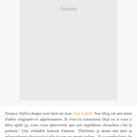
Publicité
J'essaye d'aller chaque jour faire un tour
chez Carole
. Son blog est une mine
d'idées originales et appétissantes. Si vous la connaissez déjà ou si vous y
allez après ça, vous vous apercevrez que son ingrédient chouchou c'est la
polenta ! Une véritable histoire d'amour. D'ailleurs, je serais son mari je
m'inquiéterais de savoir si elle n'a pas un amant italien... Et ça tombe bien (je