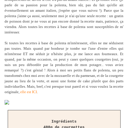
parle de sa passion pour la polenta, bien sûr, pas du fait qu'elle ait
éventuellement un amant italien, j'espère que vous suivez !). Parce que la
polenta j'aime ça aussi, seulement moi je n'ai qu'une seule recette : un gratin
de poisson dont je ne vous ai pas encore donné la recette mais, patience, ça
viendra. Alors toutes les recettes à base de polenta sont susceptibles de m'
intéresser.
Si toutes les recettes à base de polenta m'intéressent, elles ne me séduisent
pas toutes. Mais quand par bonheur je tombe sur l'une d'entre elles qui
m'intéresse ET me séduit je n'hésite plus, je me lance aux fourneaux. Et
quand, par la même occasion, on peut y caser quelques courgettes (oui, je
suis un peu débordée par la production de mon potager... vous aviez
remarqué ?) c'est génial ! Alors à moi ses petits flans de polenta, un peu
transformés chez moi avec de la mozzarelle et du parmesan, et de la courgette
jaune au lieu de la verte, et aussi une forme de cake plutôt que des parts
individuelles. Mais, bref, c'est presque tout pareil et si vous voulez la recette
originale,
elle est ICI
.
Ingrédients
400g de courgettes