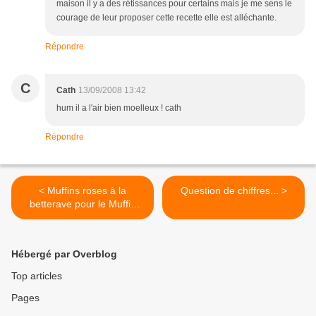
maison il y a des rétissances pour certains mais je me sens le
courage de leur proposer cette recette elle est alléchante.
Répondre
C
Cath
13/09/2008 13:42
hum il a l'air bien moelleux ! cath
Répondre
< Muffins roses à la
Question de chiffres... >
betterave pour le Muffin
Monday #10
Hébergé par Overblog
Top articles
Pages