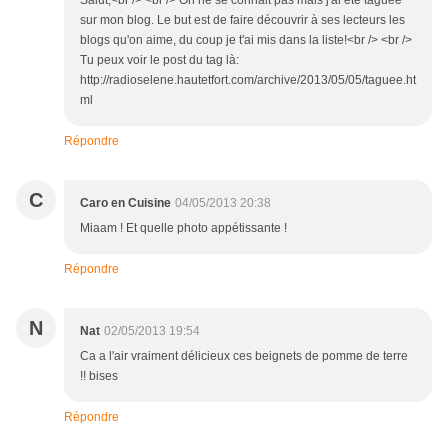
Salut,<br /> <br /> On ne se connait pas mais j'ai été taguée
sur mon blog. Le but est de faire découvrir à ses lecteurs les
blogs qu'on aime, du coup je t'ai mis dans la liste!<br /> <br />
Tu peux voir le post du tag là:
http://radioselene.hautetfort.com/archive/2013/05/05/taguee.ht
ml
Répondre
C
Caro en Cuisine
04/05/2013 20:38
Miaam ! Et quelle photo appétissante !
Répondre
N
Nat
02/05/2013 19:54
Ca a l'air vraiment délicieux ces beignets de pomme de terre
!! bises
Répondre