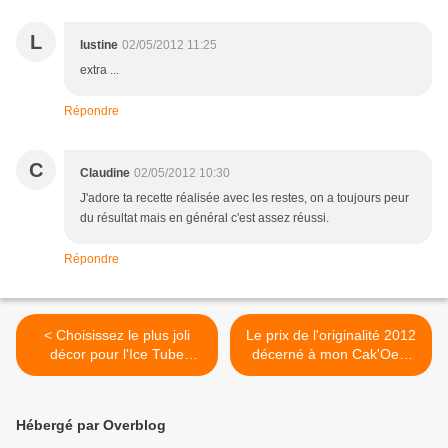
L
lustine
02/05/2012 11:25
extra ...
Répondre
C
Claudine
02/05/2012 10:30
J'adore ta recette réalisée avec les restes, on a toujours peur
du résultat mais en général c'est assez réussi.
Répondre
< Choisissez le plus joli
Le prix de l'originalité 2012
décor pour l'Ice Tube
décerné à mon Cak'Oeuf
Champagnes des
au roquefort & aux noix ! >
Vignerons et gagnez le !
Hébergé par Overblog