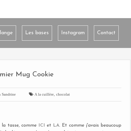
lange
Les bases
Instagram
Contact
mier Mug Cookie


,
Sandrine
A la cuillère
chocolat
 à la tasse, comme
ICI
et
LA
. Et comme j'avais beaucoup