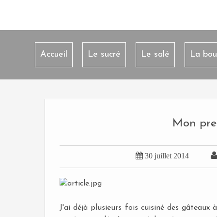
Accueil
Le sucré
Le salé
La bou
Mon pre

30 juillet 2014
J'ai déjà plusieurs fois cuisiné des gâteaux