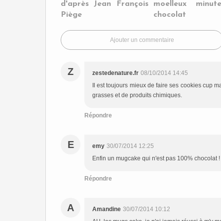
d'après Jean François
moelleux minu
Piège
chocolat
Ajouter un commentaire
Z
zestedenature.fr
08/10/2014 14:45
Il est toujours mieux de faire ses cookies cup m
grasses et de produits chimiques.
Répondre
E
emy
30/07/2014 12:25
Enfin un mugcake qui n'est pas 100% chocolat !
Répondre
A
Amandine
30/07/2014 10:12