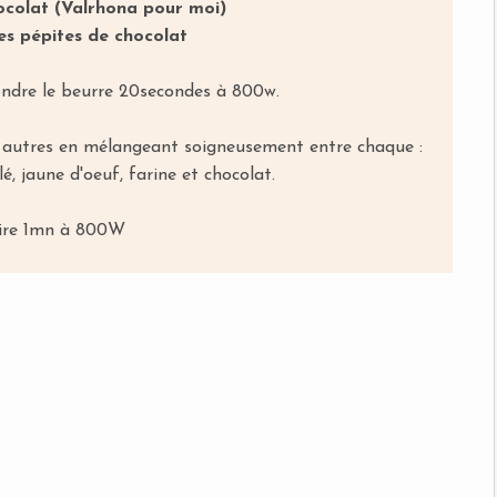
hocolat (Valrhona pour moi)
es pépites de chocolat
ondre le beurre 20secondes à 800w.
es autres en mélangeant soigneusement entre chaque :
lé, jaune d'oeuf, farine et chocolat.
ire 1mn à 800W