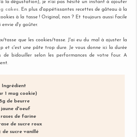
à la dégustation), je n'ai pas hésité un instant à ajouter
g cakes
. En plus d'appétissantes recettes de gâteau à la
okies à la tasse ! Original, non ? Et toujours aussi facile
i envie d'y goûter.
ux/tasse que les cookies/tasse. J'ai eu du mal à ajuster la
op et c'est une pâte trop dure. Je vous donne ici la durée
s de bidouiller selon les performances de votre four. A
ent.
Ingrédient
ur 1 mug cookie)
15g de beurre
 jaune d'oeuf
 rases de farine
 rase de sucre roux
c de sucre vanillé