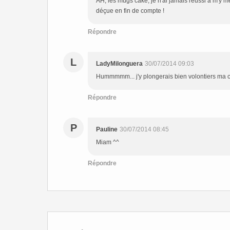
AH, les mugs cake, je n'ai jamais réussi à m'y met
déçue en fin de compte !
Répondre
L
LadyMilonguera
30/07/2014 09:03
Hummmmm... j'y plongerais bien volontiers ma cui
Répondre
P
Pauline
30/07/2014 08:45
Miam ^^
Répondre