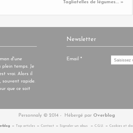
Tagliatelles de légumes... »
Newsletter
aman d'une
Email
 plein temps. Je
st vrai. Alors il
, souvent rapide.
ur que ce soit
Personnaly © 2014 - Hébergé par
Overblog
erblog
Top articles
Contact
Signaler un abus
C.G.U.
Cookies et do