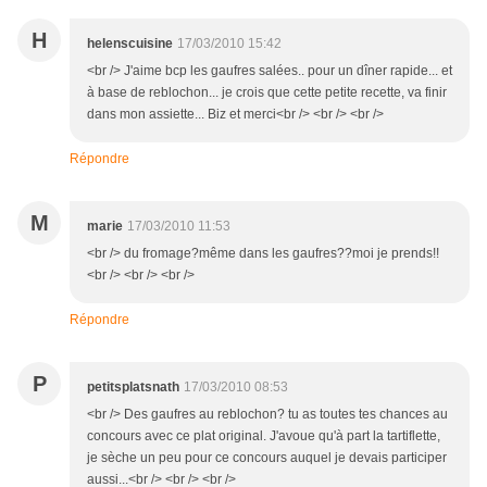
H
helenscuisine
17/03/2010 15:42
<br /> J'aime bcp les gaufres salées.. pour un dîner rapide... et
à base de reblochon... je crois que cette petite recette, va finir
dans mon assiette... Biz et merci<br /> <br /> <br />
Répondre
M
marie
17/03/2010 11:53
<br /> du fromage?même dans les gaufres??moi je prends!!
<br /> <br /> <br />
Répondre
P
petitsplatsnath
17/03/2010 08:53
<br /> Des gaufres au reblochon? tu as toutes tes chances au
concours avec ce plat original. J'avoue qu'à part la tartiflette,
je sèche un peu pour ce concours auquel je devais participer
aussi...<br /> <br /> <br />