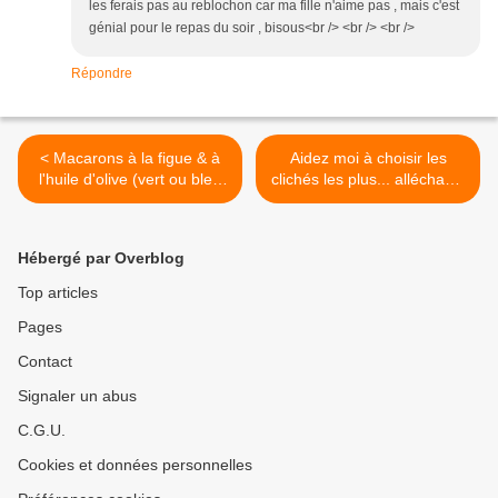
les ferais pas au reblochon car ma fille n'aime pas , mais c'est
génial pour le repas du soir , bisous<br /> <br /> <br />
Répondre
< Macarons à la figue & à
Aidez moi à choisir les
l'huile d'olive (vert ou bleu
clichés les plus... alléchants
?...)
! >
Hébergé par Overblog
Top articles
Pages
Contact
Signaler un abus
C.G.U.
Cookies et données personnelles