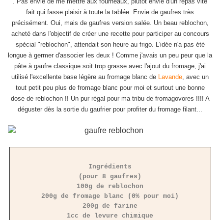
. Pas envie de me mettre aux fourneaux, plutôt envie d'un repas vite
fait qui fasse plaisir à toute la tablée. Envie de gaufres très
précisément. Oui, mais de gaufres version salée. Un beau reblochon,
acheté dans l'objectif de créer une recette pour participer au concours
spécial "reblochon", attendait son heure au frigo. L'idée n'a pas été
longue à germer d'associer les deux ! Comme j'avais un peu peur que la
pâte à gaufre classique soit trop grasse avec l'ajout du fromage, j'ai
utilisé l'excellente base légère au fromage blanc de
Lavande
, avec un
tout petit peu plus de fromage blanc pour moi et surtout une bonne
dose de reblochon !! Un pur régal pour ma tribu de fromagovores !!!! A
déguster dès la sortie du gaufrier pour profiter du fromage filant...
Ingrédients
(pour 8 gaufres)
100g de reblochon
200g de fromage blanc (0% pour moi)
200g de farine
1cc de levure chimique