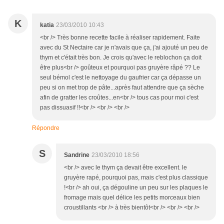
K
katia
23/03/2010 10:43
<br /> Très bonne recette facile à réaliser rapidement. Faite
avec du St Nectaire car je n'avais que ça, j'ai ajouté un peu de
thym et c'était très bon. Je crois qu'avec le reblochon ça doit
être plus<br /> goûteux et pourquoi pas gruyère râpé ?? Le
seul bémol c'est le nettoyage du gaufrier car ça dépasse un
peu si on met trop de pâte...après faut attendre que ça sèche
afin de gratter les croûtes...en<br /> tous cas pour moi c'est
pas dissuasif !!<br /> <br /> <br />
Répondre
S
Sandrine
23/03/2010 18:56
<br /> avec le thym ça devait être excellent. le
gruyère rapé, pourquoi pas, mais c'est plus classique
!<br /> ah oui, ça dégouline un peu sur les plaques le
fromage mais quel délice les petits morceaux bien
croustillants <br /> à très bientôt<br /> <br /> <br />