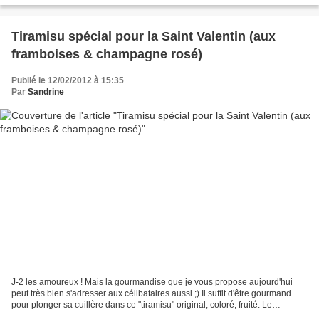
Tiramisu spécial pour la Saint Valentin (aux
framboises & champagne rosé)
Publié le 12/02/2012 à 15:35
Par
Sandrine
J-2 les amoureux ! Mais la gourmandise que je vous propose aujourd'hui
peut très bien s'adresser aux célibataires aussi ;) Il suffit d'être gourmand
pour plonger sa cuillère dans ce "tiramisu" original, coloré, fruité. Le
champagne rosé s'accorde très...