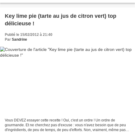
mars. Savez vous que c'est la...
Key lime pie (tarte au jus de citron vert) top
délicieuse !
Publié le 15/02/2012 à 21:40
Par
Sandrine
Vous DEVEZ essayer cette recette ! Oui, c'est un ordre ! Un ordre de
gourmande. Et ne cherchez pas d'excuse : vous n'avez besoin que de peu
d'ingrédients, de peu de temps, de peu d'efforts. Non, vraiment, même pas
l'excuse de ne pas aimer le citron......