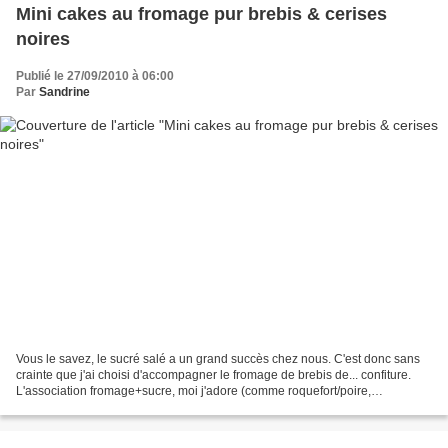
Mini cakes au fromage pur brebis & cerises
noires
Publié le 27/09/2010 à 06:00
Par
Sandrine
Vous le savez, le sucré salé a un grand succès chez nous. C'est donc sans
crainte que j'ai choisi d'accompagner le fromage de brebis de... confiture.
L'association fromage+sucre, moi j'adore (comme roquefort/poire,
raisin/gouda, etc...). Mais ces petits...