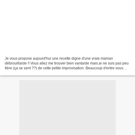
Je vous propose aujourd'hui une recette digne d'une vraie maman
débrouillarde !! Vous allez me trouver bien vantarde mais je ne suis pas peu
fière (ça se sent ??) de cette petite improvisation. Beaucoup d'entre vous
connaissent ça : on rentre tard du...