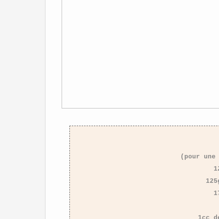
(pour une
1
125
1
1cc d