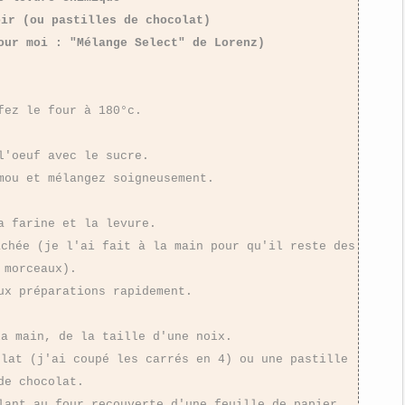
oir (ou pastilles de chocolat)
our moi : "Mélange Select" de Lorenz)
fez le four à 180°c.
l'oeuf avec le sucre.
mou et mélangez soigneusement.
a farine et la levure.
achée (je l'ai fait à la main pour qu'il reste des
morceaux).
ux préparations rapidement.
la main, de la taille d'une noix.
olat (j'ai coupé les carrés en 4) ou une pastille
de chocolat.
lant au four recouverte d'une feuille de papier