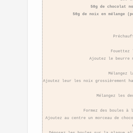
50g de chocolat n
50g de noix en mélange (p
Préchauf
Fouettez 
Ajoutez le beurre 
Mélangez l
Ajoutez leur les noix grossièrement h
Mélangez les de
Formez des boules à 
Ajoutez au centre un morceau de choc
Déposez les boules sur la plaque al