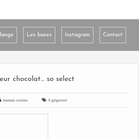
lange
Les bases
Instagram
Contact
ur chocolat... so select


maman cuisine
A grignoter