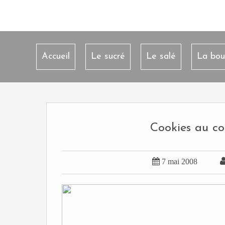
Accueil
Le sucré
Le salé
La bou
Cookies au coe

7 mai 2008