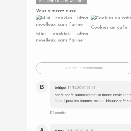
S'inscrire à la newsletter
Vous aimerez aussi :
Cookies au café
Mini cookies ultra
moelleux, sans farine
Ajouter un commentaire
B
bridget
15/11/2010 19:14
<br /> <br /> hummmmmm!sa donne envie ! demain 
! merci pour tes bonnes recettes bisous<br /> <br
Répondre
A