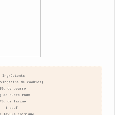
Ingrédients
 vingtaine de cookies)
25g de beurre
g de sucre roux
75g de farine
1 oeuf
e levure chimique