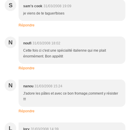
S
sam's cook
31/03/2008 19:09
je viens de te taguer!bises
Répondre
N
noufi
31/03/2008 18:02
Cette fois ci c'est une spécialité italienne qui me plait
énormément. Bon appétit
Répondre
N
nanou
31/03/2008 15:24
J'adore les pâtes et avec ce bon fromage,comment y résister
!!!
Répondre
L
lory
31/03/2008 14:39