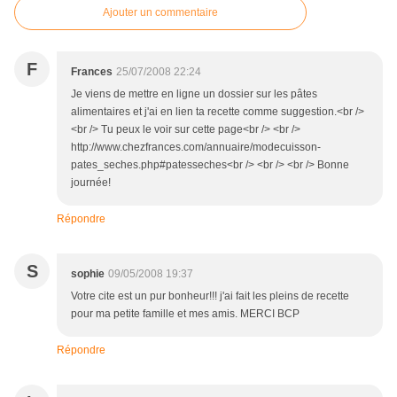
Ajouter un commentaire
F
Frances
25/07/2008 22:24
Je viens de mettre en ligne un dossier sur les pâtes
alimentaires et j'ai en lien ta recette comme suggestion.<br />
<br /> Tu peux le voir sur cette page<br /> <br />
http://www.chezfrances.com/annuaire/modecuisson-
pates_seches.php#patesseches<br /> <br /> <br /> Bonne
journée!
Répondre
S
sophie
09/05/2008 19:37
Votre cite est un pur bonheur!!! j'ai fait les pleins de recette
pour ma petite famille et mes amis. MERCI BCP
Répondre