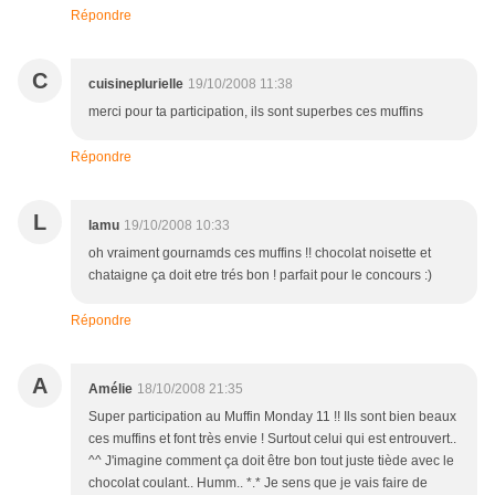
Répondre
C
cuisineplurielle
19/10/2008 11:38
merci pour ta participation, ils sont superbes ces muffins
Répondre
L
lamu
19/10/2008 10:33
oh vraiment gournamds ces muffins !! chocolat noisette et
chataigne ça doit etre trés bon ! parfait pour le concours :)
Répondre
A
Amélie
18/10/2008 21:35
Super participation au Muffin Monday 11 !! Ils sont bien beaux
ces muffins et font très envie ! Surtout celui qui est entrouvert..
^^ J'imagine comment ça doit être bon tout juste tiède avec le
chocolat coulant.. Humm.. *.* Je sens que je vais faire de