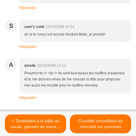
Répondre
S
sam's cook
18/10/2008 14:16
ah si le coeur est encore fondant tiède, je prends!
Répondre
A
amelie
18/10/2008 14:12
Preum's<br /> <br /> Ils sont tout beaux tes muffins d'automne
et tu me donnes envie de me creuser la tête pour proposer
moi aussi ma recette pour le muffins monday.
Répondre
< Tartelettes à la pâte au
Crumble croustillant au
cacao, garnies de mousse
chocolat sur pommes
cuite au café
fondantes >