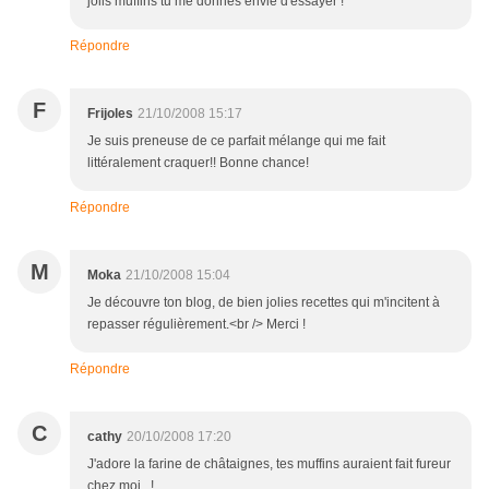
jolis muffins tu me donnes envie d'essayer !
Répondre
F
Frijoles
21/10/2008 15:17
Je suis preneuse de ce parfait mélange qui me fait
littéralement craquer!! Bonne chance!
Répondre
M
Moka
21/10/2008 15:04
Je découvre ton blog, de bien jolies recettes qui m'incitent à
repasser régulièrement.<br /> Merci !
Répondre
C
cathy
20/10/2008 17:20
J'adore la farine de châtaignes, tes muffins auraient fait fureur
chez moi...!