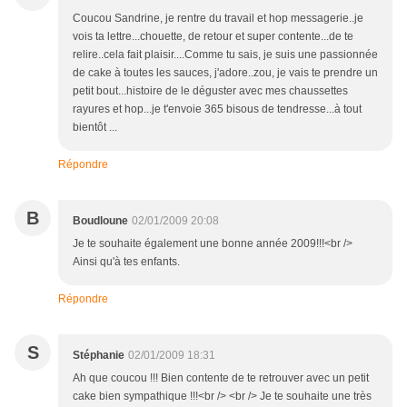
Coucou Sandrine, je rentre du travail et hop messagerie..je
vois ta lettre...chouette, de retour et super contente...de te
relire..cela fait plaisir....Comme tu sais, je suis une passionnée
de cake à toutes les sauces, j'adore..zou, je vais te prendre un
petit bout...histoire de le déguster avec mes chaussettes
rayures et hop...je t'envoie 365 bisous de tendresse...à tout
bientôt ...
Répondre
B
Boudloune
02/01/2009 20:08
Je te souhaite également une bonne année 2009!!!<br />
Ainsi qu'à tes enfants.
Répondre
S
Stéphanie
02/01/2009 18:31
Ah que coucou !!! Bien contente de te retrouver avec un petit
cake bien sympathique !!!<br /> <br /> Je te souhaite une très