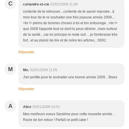
C
coriandre-et-cie
02/01/2009 11:08
contente de te retrouver....contente de te savoir reposée...à
mon tour de te re souhaiter une très joyeuse année 2009....
<br /> pleins de bonnes choses à toi et ton entourage...<br />
que 2009 t'apporte tout ce dont tu peux désirer...mais surtout
de la santé....car en principe le reste suit ....je t'embrasse très
fort...et au plaisir de lire et de relire tes articles...:0091:
Répondre
M
Mo.
02/01/2009 11:05
J'en profite pour te souhaiter une bonne année 2009... Bises
Répondre
A
Alice
02/01/2009 10:51
Mes meilleurs voeux Sandrine pour cette nouvelle année ..
Ravie de ton retour ! Parfait ce petit cake !