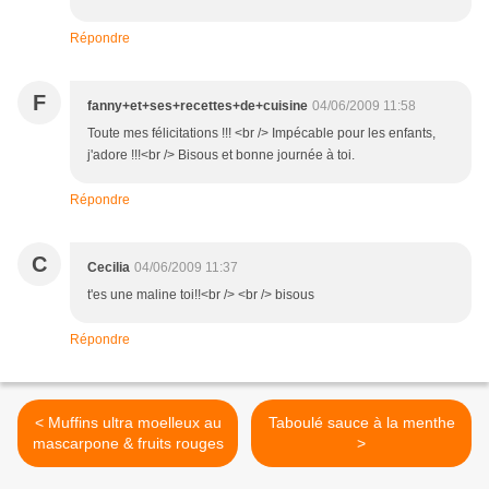
Répondre
F
fanny+et+ses+recettes+de+cuisine
04/06/2009 11:58
Toute mes félicitations !!! <br /> Impécable pour les enfants,
j'adore !!!<br /> Bisous et bonne journée à toi.
Répondre
C
Cecilia
04/06/2009 11:37
t'es une maline toi!!<br /> <br /> bisous
Répondre
< Muffins ultra moelleux au
Taboulé sauce à la menthe
mascarpone & fruits rouges
>