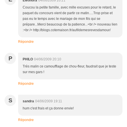
Eléonora
04/06/2009 20:21
Coucou la petite famille, avec mille excuses pour le retard, le
paquet du concours vient de partir ce matin.....Trop prise et
pas eu le temps avec le mariage de mon fils qui se
prépare...Merci beaucoup de ta patience...<br /> nouveau lien
:<br /> http://blogs.cotemaison.fr/aufildemesrevesdamour/
Répondre
P
PHILO
04/06/2009 20:10
Très malin ce camoufflage de chou-fleur, faudrait que je teste
sur mes gars !
Répondre
S
sandra
04/06/2009 19:11
hum c'est frais et ça donne envie!
Répondre