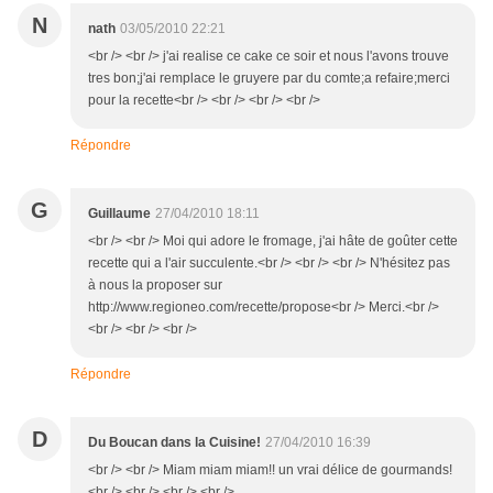
N
nath
03/05/2010 22:21
<br /> <br /> j'ai realise ce cake ce soir et nous l'avons trouve
tres bon;j'ai remplace le gruyere par du comte;a refaire;merci
pour la recette<br /> <br /> <br /> <br />
Répondre
G
Guillaume
27/04/2010 18:11
<br /> <br /> Moi qui adore le fromage, j'ai hâte de goûter cette
recette qui a l'air succulente.<br /> <br /> <br /> N'hésitez pas
à nous la proposer sur
http://www.regioneo.com/recette/propose<br /> Merci.<br />
<br /> <br /> <br />
Répondre
D
Du Boucan dans la Cuisine!
27/04/2010 16:39
<br /> <br /> Miam miam miam!! un vrai délice de gourmands!
<br /> <br /> <br /> <br />