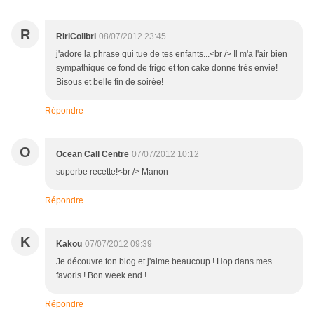
R
RiriColibri
08/07/2012 23:45
j'adore la phrase qui tue de tes enfants...<br /> Il m'a l'air bien
sympathique ce fond de frigo et ton cake donne très envie!
Bisous et belle fin de soirée!
Répondre
O
Ocean Call Centre
07/07/2012 10:12
superbe recette!<br /> Manon
Répondre
K
Kakou
07/07/2012 09:39
Je découvre ton blog et j'aime beaucoup ! Hop dans mes
favoris ! Bon week end !
Répondre