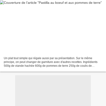
Un plat tout simple qui régale aussi par sa présentation. Sur le même
principe, on peut changer de garniture avec d'autres recettes. Ingrédients
500g de viande hachée 600g de pommes de terre 250g de coulis de
tomates 1 oignon 5cs d'huile d'olive 9 feuilles...