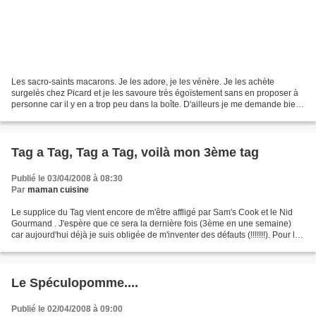
Les sacro-saints macarons. Je les adore, je les vénère. Je les achète
surgelés chez Picard et je les savoure très égoïstement sans en proposer à
personne car il y en a trop peu dans la boîte. D'ailleurs je me demande bien
pourquoi il n'ont pas pensé à...
Tag a Tag, Tag a Tag, voilà mon 3ème tag
Publié le 03/04/2008 à 08:30
Par
maman cuisine
Le supplice du Tag vient encore de m'être affligé par Sam's Cook et le Nid
Gourmand . J'espère que ce sera la dernière fois (3ème en une semaine)
car aujourd'hui déjà je suis obligée de m'inventer des défauts (!!!!!!!). Pour le
règlement voir ici , dans...
Le Spéculopomme....
Publié le 02/04/2008 à 09:00