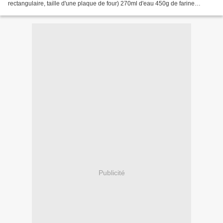
rectangulaire, taille d'une plaque de four) 270ml d'eau 450g de farine
blanche spéciale pain 2.5cc de levain déshydraté...
Publicité