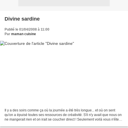
Divine sardine
Publié le 01/04/2008 à 11:00
Par
maman cuisine
Il y a des soirs comme ça où la journée a été très longue... et où on sent
qu'on a épuisé toutes ses ressources de créativité. S'il n'y avait que nous on
ne mangerait rien et on irait se coucher direct ! Seulement voilà vous n'êtes
pas seule !!!! d'autres...