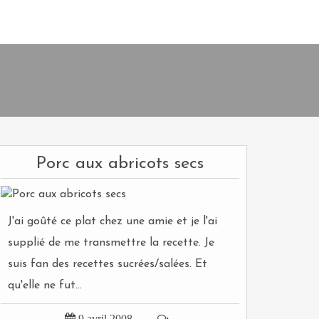
Porc aux abricots secs
J'ai goûté ce plat chez une amie et je l'ai
supplié de me transmettre la recette. Je
suis fan des recettes sucrées/salées. Et
qu'elle ne fut...

9 avril 2008

…