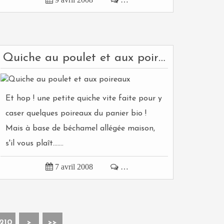
Quiche au poulet et aux poireaux
Et hop ! une petite quiche vite faite pour y
caser quelques poireaux du panier bio !
Mais à base de béchamel allégée maison,
s'il vous plaît.......

7 avril 2008

…
210
>
>>