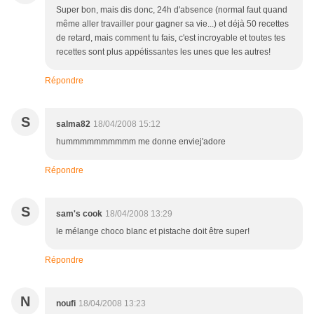
Super bon, mais dis donc, 24h d'absence (normal faut quand
même aller travailler pour gagner sa vie...) et déjà 50 recettes
de retard, mais comment tu fais, c'est incroyable et toutes tes
recettes sont plus appétissantes les unes que les autres!
Répondre
S
salma82
18/04/2008 15:12
hummmmmmmmmm me donne enviej'adore
Répondre
S
sam's cook
18/04/2008 13:29
le mélange choco blanc et pistache doit être super!
Répondre
N
noufi
18/04/2008 13:23