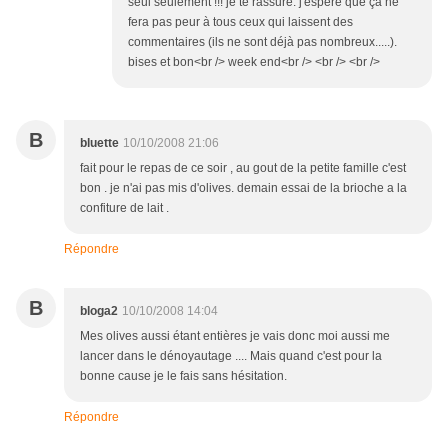
seul seulement !!! je te rassure. j'espère que ça ne
fera pas peur à tous ceux qui laissent des
commentaires (ils ne sont déjà pas nombreux.....).
bises et bon<br /> week end<br /> <br /> <br />
B
bluette
10/10/2008 21:06
fait pour le repas de ce soir , au gout de la petite famille c'est
bon . je n'ai pas mis d'olives. demain essai de la brioche a la
confiture de lait .
Répondre
B
bloga2
10/10/2008 14:04
Mes olives aussi étant entières je vais donc moi aussi me
lancer dans le dénoyautage .... Mais quand c'est pour la
bonne cause je le fais sans hésitation.
Répondre