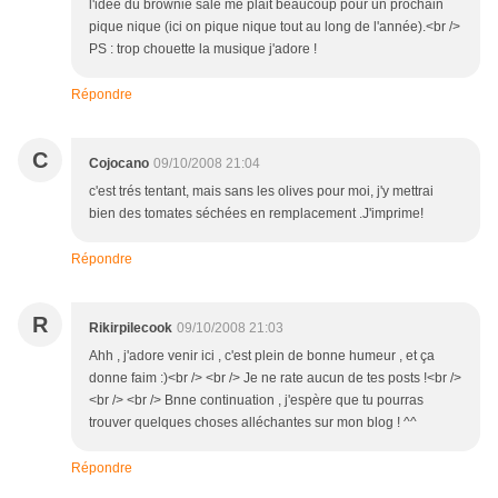
l'idée du brownie salé me plait beaucoup pour un prochain
pique nique (ici on pique nique tout au long de l'année).<br />
PS : trop chouette la musique j'adore !
Répondre
C
Cojocano
09/10/2008 21:04
c'est trés tentant, mais sans les olives pour moi, j'y mettrai
bien des tomates séchées en remplacement .J'imprime!
Répondre
R
Rikirpilecook
09/10/2008 21:03
Ahh , j'adore venir ici , c'est plein de bonne humeur , et ça
donne faim :)<br /> <br /> Je ne rate aucun de tes posts !<br />
<br /> <br /> Bnne continuation , j'espère que tu pourras
trouver quelques choses alléchantes sur mon blog ! ^^
Répondre