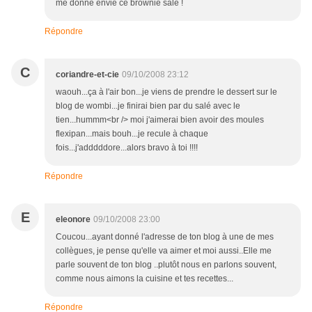
me donne envie ce brownie salé !
Répondre
C
coriandre-et-cie
09/10/2008 23:12
waouh...ça à l'air bon...je viens de prendre le dessert sur le
blog de wombi...je finirai bien par du salé avec le
tien...hummm<br /> moi j'aimerai bien avoir des moules
flexipan...mais bouh...je recule à chaque
fois...j'adddddore...alors bravo à toi !!!!
Répondre
E
eleonore
09/10/2008 23:00
Coucou...ayant donné l'adresse de ton blog à une de mes
collègues, je pense qu'elle va aimer et moi aussi..Elle me
parle souvent de ton blog ..plutôt nous en parlons souvent,
comme nous aimons la cuisine et tes recettes...
Répondre