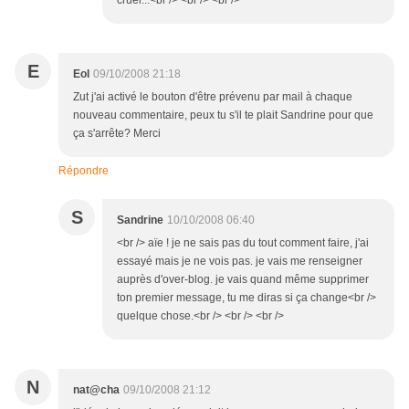
cruel...<br /> <br /> <br />
E
Eol
09/10/2008 21:18
Zut j'ai activé le bouton d'être prévenu par mail à chaque
nouveau commentaire, peux tu s'il te plait Sandrine pour que
ça s'arrête? Merci
Répondre
S
Sandrine
10/10/2008 06:40
<br /> aïe ! je ne sais pas du tout comment faire, j'ai
essayé mais je ne vois pas. je vais me renseigner
auprès d'over-blog. je vais quand même supprimer
ton premier message, tu me diras si ça change<br />
quelque chose.<br /> <br /> <br />
N
nat@cha
09/10/2008 21:12