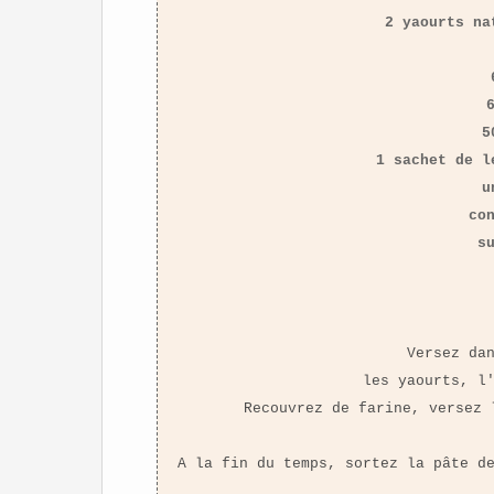
2 yaourts na
5
1 sachet de l
u
co
s
Versez da
les yaourts, l
Recouvrez de farine, versez 
A la fin du temps, sortez la pâte d