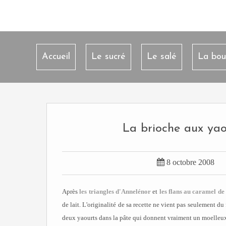
Accueil
Le sucré
Le salé
La bou
La brioche aux yaou

8 octobre 2008
Après
les triangles d'Annelénor
et
les flans au caramel d
de lait. L'originalité de sa recette ne vient pas seulement du 
deux yaourts dans la pâte qui donnent vraiment un moelleux