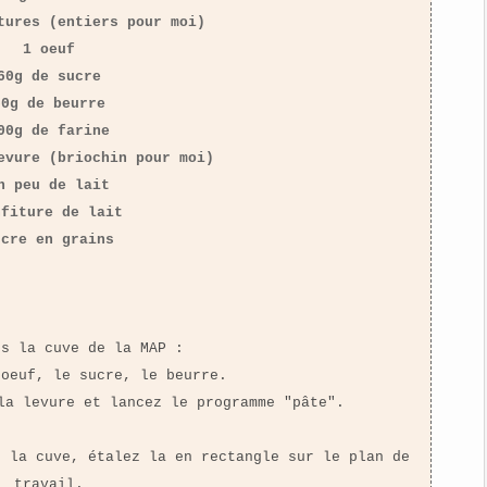
tures (entiers pour moi)
1 oeuf
60g de sucre
60g de beurre
00g de farine
evure (briochin pour moi)
n peu de lait
nfiture de lait
ucre en grains
ns la cuve de la MAP :
'oeuf, le sucre, le beurre.
la levure et lancez le programme "pâte".
e la cuve, étalez la en rectangle sur le plan de
travail.