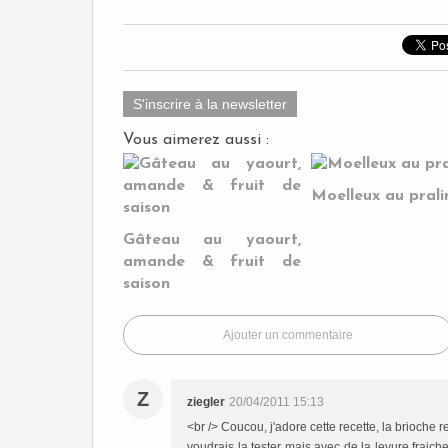
S'inscrire à la newsletter
Vous aimerez aussi :
Moelleux au prali
Gâteau au yaourt,
amande & fruit de
saison
Ajouter un commentaire
Z
ziegler
20/04/2011 15:13
<br /> Coucou, j'adore cette recette, la brioche 
voudrais la tester mais avec de la levure fraich