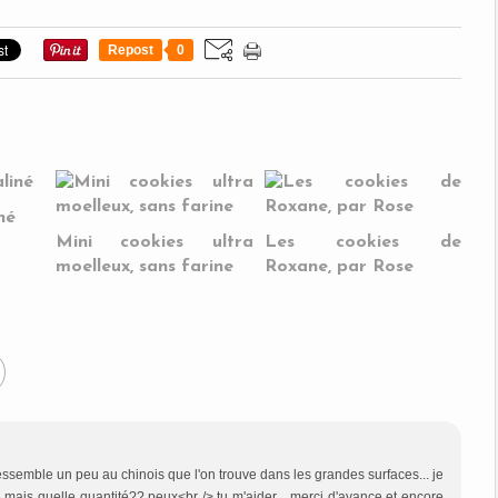
Repost
0
né
Mini cookies ultra
Les cookies de
moelleux, sans farine
Roxane, par Rose
ressemble un peu au chinois que l'on trouve dans les grandes surfaces... je
e.mais quelle quantité?? peux<br /> tu m'aider ...merci d'avance et encore