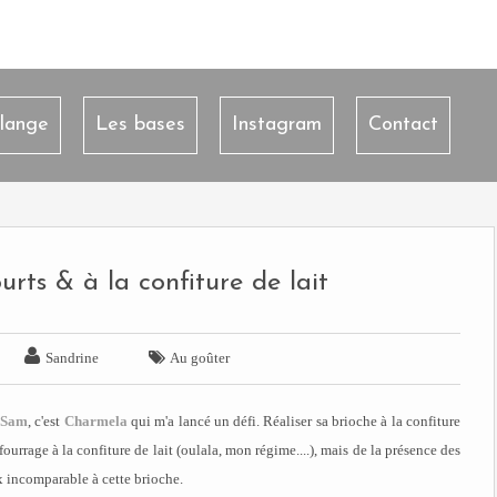
lange
Les bases
Instagram
Contact
rts & à la confiture de lait


Sandrine
Au goûter
e Sam
, c'est
Charmela
qui m'a lancé un défi. Réaliser sa brioche à la confiture
fourrage à la confiture de lait (oulala, mon régime....), mais de la présence des
 incomparable à cette brioche.