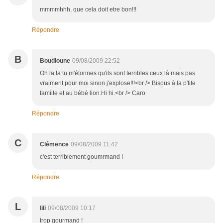
mmmmhhh, que cela doit etre bon!!!
Répondre
B
Boudloune
09/08/2009 22:52
Oh la la tu m'étonnes qu'ils sont terribles ceux là mais pas
vraiment pour moi sinon j'explose!!!<br /> Bisous à la p'tite
famille et au bébé lion.Hi hi.<br /> Caro
Répondre
C
Clémence
09/08/2009 11:42
c'est terriblement goumrmand !
Répondre
L
lili
09/08/2009 10:17
trop gourmand !