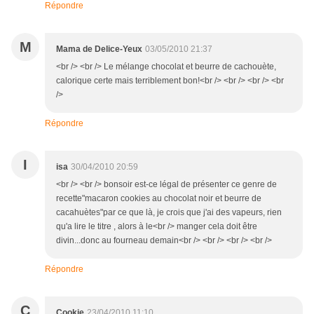
Répondre
M
Mama de Delice-Yeux
03/05/2010 21:37
<br /> <br /> Le mélange chocolat et beurre de cachouète,
calorique certe mais terriblement bon!<br /> <br /> <br /> <br
/>
Répondre
I
isa
30/04/2010 20:59
<br /> <br /> bonsoir est-ce légal de présenter ce genre de
recette"macaron cookies au chocolat noir et beurre de
cacahuètes"par ce que là, je crois que j'ai des vapeurs, rien
qu'a lire le titre , alors à le<br /> manger cela doit être
divin...donc au fourneau demain<br /> <br /> <br /> <br />
Répondre
C
Cookie
23/04/2010 11:10