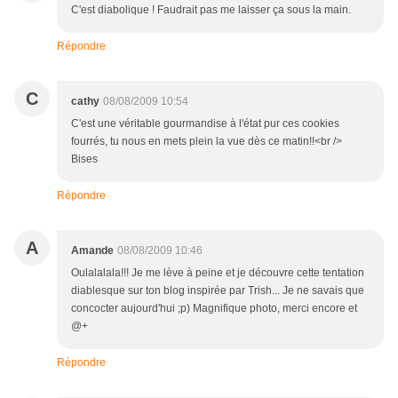
C'est diabolique ! Faudrait pas me laisser ça sous la main.
Répondre
C
cathy
08/08/2009 10:54
C'est une véritable gourmandise à l'état pur ces cookies
fourrés, tu nous en mets plein la vue dès ce matin!!<br />
Bises
Répondre
A
Amande
08/08/2009 10:46
Oulalalala!!! Je me lève à peine et je découvre cette tentation
diablesque sur ton blog inspirée par Trish... Je ne savais que
concocter aujourd'hui ;p) Magnifique photo, merci encore et
@+
Répondre