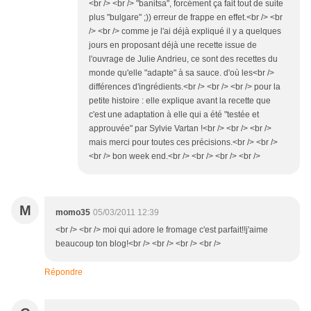
<br /> <br /> "banitsa", forcément ça fait tout de suite
plus "bulgare" ;)) erreur de frappe en effet.<br /> <br
/> <br /> comme je l'ai déjà expliqué il y a quelques
jours en proposant déjà une recette issue de
l'ouvrage de Julie Andrieu, ce sont des recettes du
monde qu'elle "adapte" à sa sauce. d'où les<br />
différences d'ingrédients.<br /> <br /> <br /> pour la
petite histoire : elle explique avant la recette que
c'est une adaptation à elle qui a été "testée et
approuvée" par Sylvie Vartan !<br /> <br /> <br />
mais merci pour toutes ces précisions.<br /> <br />
<br /> bon week end.<br /> <br /> <br /> <br />
M
momo35
05/03/2011 12:39
<br /> <br /> moi qui adore le fromage c'est parfait!!j'aime
beaucoup ton blog!<br /> <br /> <br /> <br />
Répondre