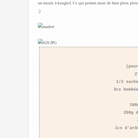
un moule à kouglof. Ce qui permet aussi de faire plein plein 
;)
(pou
2
1/2 sach
3cs bombé
180
250g 
1cs d'arô