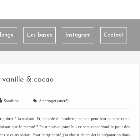
lange
Les bases
Instagram
Contact
vanille & cacao


Sandrine
A partager (sucré)
eur goûter à la maison. Et, comble du bonheur, maman peut leur concocter un
aison que le marbré ? Pour nous aujourd'hui ce sera cacao/vanille pour des
 saveurs parfait. Pour l'originalité, j'ai choisi de couler la préparation dans