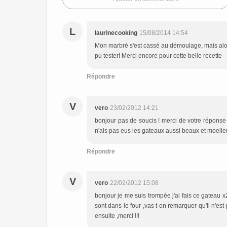
L
laurinecooking
15/08/2014 14:54
Mon marbré s'est cassé au démoulage, mais alors 
pu tester! Merci encore pour cette belle recette
Répondre
V
vero
23/02/2012 14:21
bonjour pas de soucis ! merci de votre réponse ,
n'ais pas eus les gateaux aussi beaux et moelle
Répondre
V
vero
22/02/2012 15:08
bonjour je me suis trompée j'ai fais ce gateau x
sont dans le four ,vas t on remarquer qu'il n'e
ensuite ,merci !!!