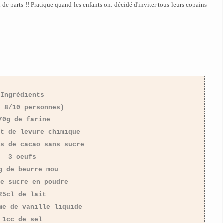
de parts !! Pratique quand les enfants ont décidé d'inviter tous leurs copains
Ingrédients
r 8/10 personnes)
70g de farine
et de levure chimique
es de cacao sans sucre
3 oeufs
g de beurre mou
de sucre en poudre
25cl de lait
me de vanille liquide
1cc de sel