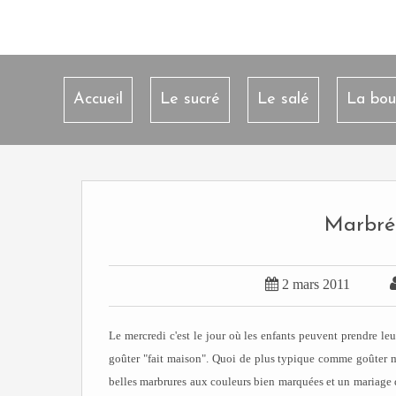
Accueil
Le sucré
Le salé
La bou
Marbré 

2 mars 2011
Le mercredi c'est le jour où les enfants peuvent prendre l
goûter "fait maison". Quoi de plus typique comme goûter m
belles marbrures aux couleurs bien marquées et un mariage des