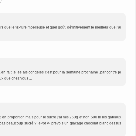
quelle texture moelleuse et quel goût, définitivement le meilleur que j'ai
en fait je les ais congelés c'est pour la semaine prochaine ,par contre je
ux que chez vous ...
2 en proportion mais pour le sucre j'ai mis 250g et non 500 !!! les gateaux
st pas beaucoup sucré ? je<br /> prevois un glacage chocolat blanc dessus