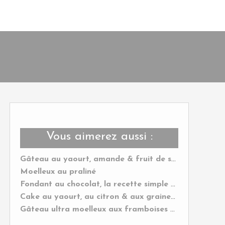
Vous aimerez aussi :
Gâteau au yaourt, amande & fruit de saison
Moelleux au praliné
Fondant au chocolat, la recette simple et rapide
Cake au yaourt, au citron & aux graines de pavot
Gâteau ultra moelleux aux framboises & citrons verts