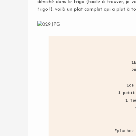
déniché dans le frigo (facile à trouver, je vo
frigo !), voilà un plat complet qui a plut à t
1
2
1cs
1 petit
1 fe
Épluchez