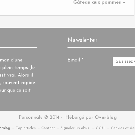
Gâteau aux pommes »
Newsletter
aman d'une
Email
 plein temps. Je
st vrai. Alors il
, souvent rapide.
ur que ce soit
Personnaly © 2014 - Hébergé par
Overblog
erblog
Top articles
Contact
Signaler un abus
C.G.U.
Cookies et do