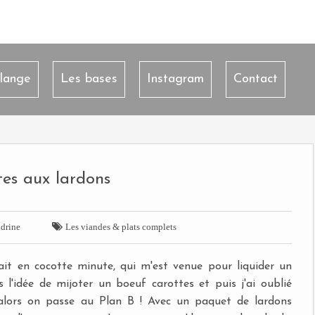
lange
Les bases
Instagram
Contact
tes aux lardons

drine
Les viandes & plats complets
ait en cocotte minute, qui m'est venue pour liquider un
s l'idée de mijoter un boeuf carottes et puis j'ai oublié
. alors on passe au Plan B ! Avec un paquet de lardons