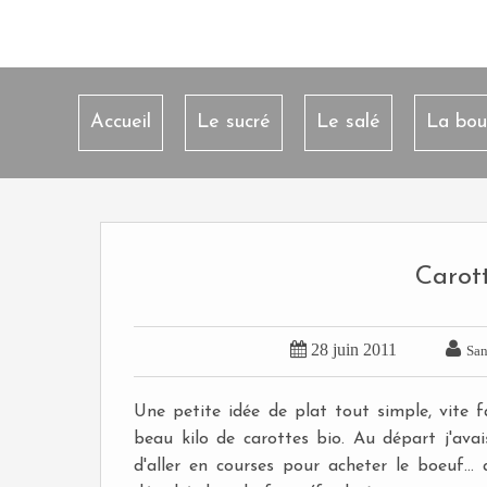
Accueil
Le sucré
Le salé
La bou
Carot


28 juin 2011
San
Une petite idée de plat tout simple, vite f
beau kilo de carottes bio. Au départ j'avai
d'aller en courses pour acheter le boeuf..