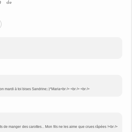
t de
Bon mardi à toi bises Sandrine;-)*Maria<br /> <br /> <br />
ts de manger des carottes... Mon fils ne les aime que crues râpées !<br />