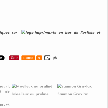
iquez
sur
en bas de l'article et
Repost
0
Moelleux au praliné
Saumon Gravlax
urt,