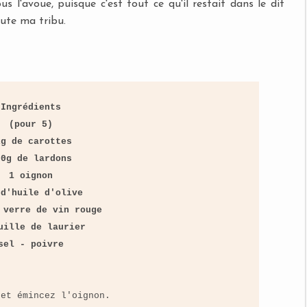
us l'avoue, puisque c'est tout ce qu'il restait dans le dit
oute ma tribu.
Ingrédients
(pour 5)
kg de carottes
00g de lardons
1 oignon
 d'huile d'olive
 verre de vin rouge
uille de laurier
sel - poivre
 et émincez l'oignon.