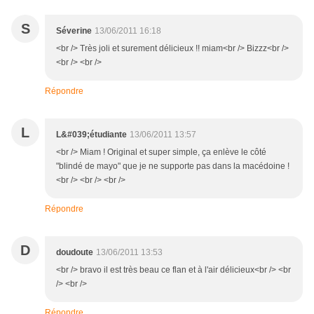
S
Séverine
13/06/2011 16:18
<br /> Très joli et surement délicieux !! miam<br /> Bizzz<br />
<br /> <br />
Répondre
L
L&#039;étudiante
13/06/2011 13:57
<br /> Miam ! Original et super simple, ça enlève le côté
"blindé de mayo" que je ne supporte pas dans la macédoine !
<br /> <br /> <br />
Répondre
D
doudoute
13/06/2011 13:53
<br /> bravo il est très beau ce flan et à l'air délicieux<br /> <br
/> <br />
Répondre