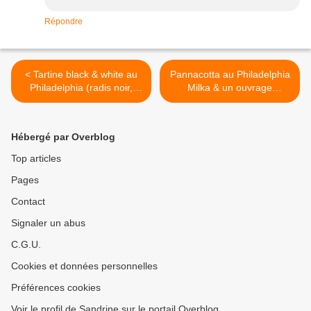
Répondre
< Tartine black & white au
Pannacotta au Philadelphia
Philadelphia (radis noir,
Milka & un ouvrage
saumon, aneth & sésame)
gourmand à gagner ! >
Hébergé par Overblog
Top articles
Pages
Contact
Signaler un abus
C.G.U.
Cookies et données personnelles
Préférences cookies
Voir le profil de Sandrine sur le portail Overblog