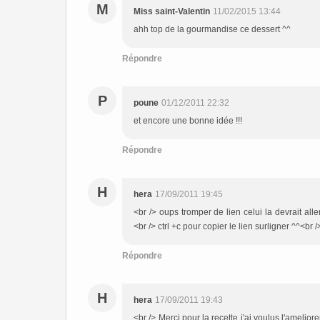
M
Miss saint-Valentin
11/02/2015 13:44
ahh top de la gourmandise ce dessert ^^
Répondre
P
poune
01/12/2011 22:32
et encore une bonne idée !!!
Répondre
H
hera
17/09/2011 19:45
<br /> oups tromper de lien celui la devrait al
<br /> ctrl +c pour copier le lien surligner ^^<br /
Répondre
H
hera
17/09/2011 19:43
<br /> Merci pour la recette j'ai voulus l'amel