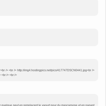
ler<br /> <br /> http://img4.hostingpics.net/pics/417747DSCN0441.jpg<br />
> <br /> <br />
iorer quelque peut en remplacent le yaourt pour du mascarpone et en napant