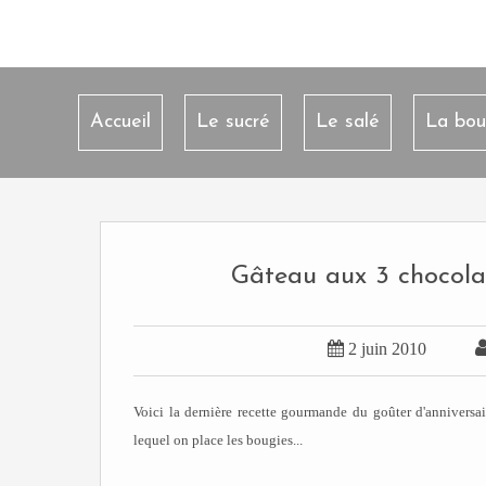
Accueil
Le sucré
Le salé
La bou
Gâteau aux 3 chocolat

2 juin 2010
Voici la dernière recette gourmande du goûter d'anniversai
lequel on place les bougies...