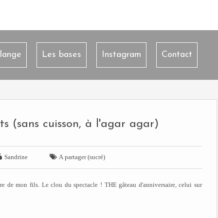
lange
Les bases
Instagram
Contact
s (sans cuisson, à l'agar agar)


Sandrine
A partager (sucré)
re de mon fils. Le clou du spectacle ! THE gâteau d'anniversaire, celui sur