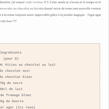
dernière j'ai essayé
cette version ICI
. Cette année je n'avais ni le temps ni le
heesecake au chocolat au lait
m'a donné envie de tester une nouvelle version
 à la tenue toujours aussi impeccable grâce à la poudre magique : l'agar agar
très bon !!!!
Ingrédients
(pour 8)
Mc Vities au chocolat au lait
de chocolat noir
de chocolat blanc
70g de sucre
30cl de lait
 de fromage blanc
50g de beurre
gar agar (1cc rase)