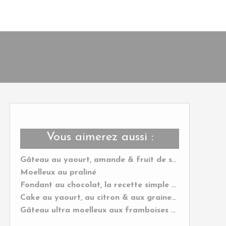
Vous aimerez aussi :
Gâteau au yaourt, amande & fruit de saison
Moelleux au praliné
Fondant au chocolat, la recette simple et rapide
Cake au yaourt, au citron & aux graines de pavot
Gâteau ultra moelleux aux framboises & citrons verts