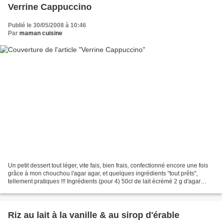
Verrine Cappuccino
Publié le 30/05/2008 à 10:46
Par
maman cuisine
Un petit dessert tout léger, vite fais, bien frais, confectionné encore une fois
grâce à mon chouchou l'agar agar, et quelques ingrédients "tout prêts",
tellement pratiques !!! Ingrédients (pour 4) 50cl de lait écrémé 2 g d'agar
agar 25g de préparation...
Riz au lait à la vanille & au sirop d'érable