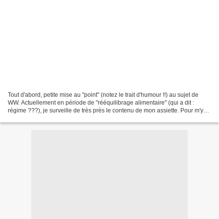
Tout d'abord, petite mise au "point" (notez le trait d'humour !!) au sujet de
WW. Actuellement en période de "rééquilibrage alimentaire" (qui a dit :
régime ???), je surveille de très près le contenu de mon assiette. Pour m'y
aider, j'ai souvent recours...