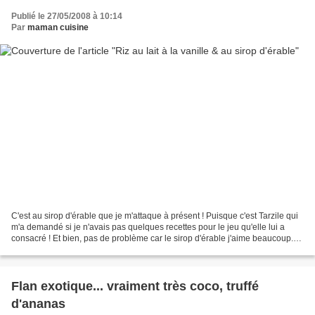
Publié le 27/05/2008 à 10:14
Par
maman cuisine
C'est au sirop d'érable que je m'attaque à présent ! Puisque c'est Tarzile qui
m'a demandé si je n'avais pas quelques recettes pour le jeu qu'elle lui a
consacré ! Et bien, pas de problème car le sirop d'érable j'aime beaucoup.
Je l'utilise pour sucrer,...
Flan exotique... vraiment très coco, truffé
d'ananas