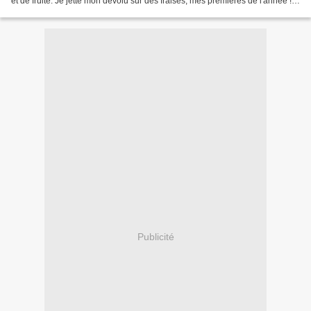
et de fruité. Je jette mon dévolu sur des fraises, mes premières de l'année !
J'avais repéré chez...
Publicité