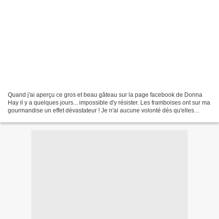
Quand j'ai aperçu ce gros et beau gâteau sur la page facebook de Donna
Hay il y a quelques jours... impossible d'y résister. Les framboises ont sur ma
gourmandise un effet dévastateur ! Je n'ai aucune volonté dès qu'elles
apparaissent dans un dessert......