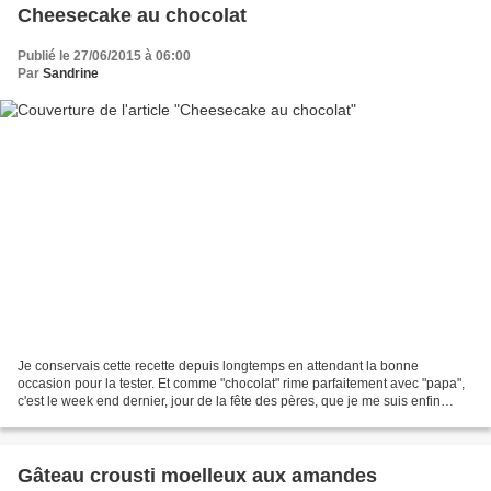
Cheesecake au chocolat
Publié le 27/06/2015 à 06:00
Par
Sandrine
Je conservais cette recette depuis longtemps en attendant la bonne
occasion pour la tester. Et comme "chocolat" rime parfaitement avec "papa",
c'est le week end dernier, jour de la fête des pères, que je me suis enfin
décidée à préparer ce succulent cheesecake....
Gâteau crousti moelleux aux amandes