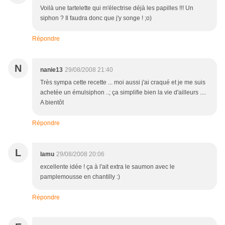
Voilà une tartelette qui m'électrise déjà les papilles !!! Un
siphon ? Il faudra donc que j'y songe ! ;o)
Répondre
N
nanie13
29/08/2008 21:40
Très sympa cette recette ... moi aussi j'ai craqué et je me suis
achetée un émulsiphon ..; ça simplifie bien la vie d'ailleurs ....
A bientôt
Répondre
L
lamu
29/08/2008 20:06
excellente idée ! ça à l'ait extra le saumon avec le
pamplemousse en chantilly :)
Répondre