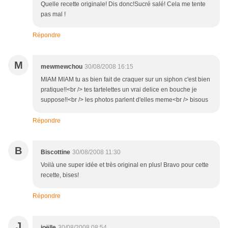
Quelle recette originale! Dis donc!Sucré salé! Cela me tente
pas mal !
Répondre
M
mewmewchou
30/08/2008 16:15
MIAM MIAM tu as bien fait de craquer sur un siphon c'est bien
pratique!!<br /> tes tartelettes un vrai delice en bouche je
suppose!!<br /> les photos parlent d'elles meme<br /> bisous
Répondre
B
Biscottine
30/08/2008 11:30
Voilà une super idée et très original en plus! Bravo pour cette
recette, bises!
Répondre
J
joëlle
30/08/2008 08:54