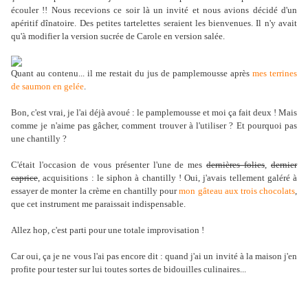
écouler !! Nous recevions ce soir là un invité et nous avions décidé d'un
apéritif dînatoire. Des petites tartelettes seraient les bienvenues. Il n'y avait
qu'à modifier la version sucrée de Carole en version salée.
Quant au contenu... il me restait du jus de pamplemousse après
mes terrines
de saumon en gelée
.
Bon, c'est vrai, je l'ai déjà avoué : le pamplemousse et moi ça fait deux ! Mais
comme je n'aime pas gâcher, comment trouver à l'utiliser ? Et pourquoi pas
une chantilly ?
C'était l'occasion de vous présenter l'une de mes
dernières folies
,
dernier
caprice
, acquisitions : le siphon à chantilly ! Oui, j'avais tellement galéré à
essayer de monter la crème en chantilly pour
mon gâteau aux trois chocolats
,
que cet instrument me paraissait indispensable.
Allez hop, c'est parti pour une totale improvisation !
Car oui, ça je ne vous l'ai pas encore dit : quand j'ai un invité à la maison j'en
profite pour tester sur lui toutes sortes de bidouilles culinaires...