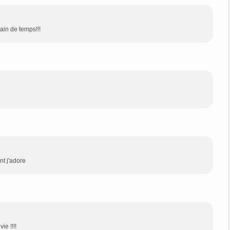
gain de temps!!!
nt j'adore
ie !!!!