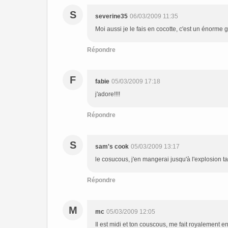
S
severine35
06/03/2009 11:35
Moi aussi je le fais en cocotte, c'est un énorme 
Répondre
F
fabie
05/03/2009 17:18
j'adore!!!!
Répondre
S
sam's cook
05/03/2009 13:17
le cosucous, j'en mangerai jusqu'à l'explosion ta
Répondre
M
mc
05/03/2009 12:05
Il est midi et ton couscous, me fait royalement env