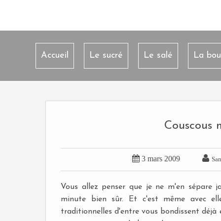
Accueil
Le sucré
Le salé
La bou
Couscous mi


3 mars 2009
San
Vous allez penser que je ne m'en sépare j
minute bien sûr. Et c'est même avec ell
traditionnelles d'entre vous bondissent déjà 