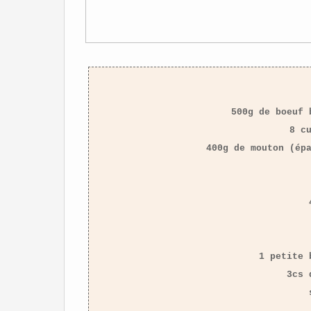
500g de boeuf 
8 c
400g de mouton (ép
1 petite 
3cs 