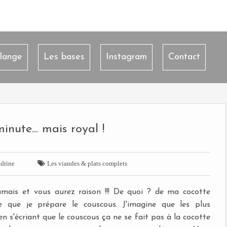
lange
Les bases
Instagram
Contact
nute... mais royal !

drine
Les viandes & plats complets
amais et vous aurez raison !!! De quoi ? de ma cocotte
e que je prépare le couscous. J'imagine que les plus
en s'écriant que le couscous ça ne se fait pas à la cocotte