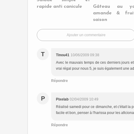
Salade simple et
rapide anti canicule
Gâteau au yao
amande & frui
saison
Ajouter un commentaire
T
Tinou41
10/06/2009 09:38
Avec le mauvais temps de ces derniers jours et bi
vrai régal pour nous 5, je suis également une ade
Répondre
P
Pixelab
02/04/2009 10:49
Réalisé samedi pour ce dimanche, et c'était la p
facile et bon, penser à l'harissa pour les aficion
Répondre