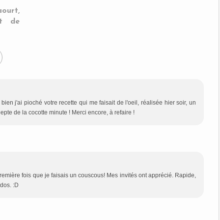
urt,
t de
en j'ai pioché votre recette qui me faisait de l'oeil, réalisée hier soir, un
pte de la cocotte minute ! Merci encore, à refaire !
remière fois que je faisais un couscous! Mes invités ont apprécié. Rapide,
ados. :D