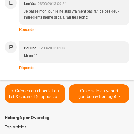
L
LeeYaa
06/03/2013 09:24
Je passe mon tour, je ne suis vraiment pas fan de ces deux
ingrédients même si ça a l'air très bon :)
Répondre
P
Pauline
06/03/2013 09:08
Miam ^^
Répondre
< Crèmes au chocolat au
Cake salé au yaourt
lait & caramel (d'après Julie
(jambon & fromage) >
Andrieu)
Hébergé par Overblog
Top articles